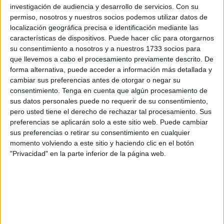
clásica.
investigación de audiencia y desarrollo de servicios.
Con su
permiso, nosotros y nuestros socios podemos utilizar datos de
localización geográfica precisa e identificación mediante las
características de dispositivos. Puede hacer clic para otorgarnos
su consentimiento a nosotros y a nuestros 1733 socios para
que llevemos a cabo el procesamiento previamente descrito. De
forma alternativa, puede acceder a información más detallada y
Los artistas han tocado un breve repertorio antes de dar
cambiar sus preferencias antes de otorgar o negar su
paso a los compañeros que se han preparado para dar la
consentimiento.
Tenga en cuenta que algún procesamiento de
bienvenida a la primavera en su concierto. Los granadinos
sus datos personales puede no requerir de su consentimiento,
pero usted tiene el derecho de rechazar tal procesamiento. Sus
y los ceutíes han escogido como primera pieza para
preferencias se aplicarán solo a este sitio web. Puede cambiar
estrenar su actuación ‘El lago de los cisnes’, compuesta
sus preferencias o retirar su consentimiento en cualquier
por el famoso Piotr Ilich Chaikovski.
momento volviendo a este sitio y haciendo clic en el botón
"Privacidad" en la parte inferior de la página web.
Tras los primeros acalorados aplausos del público, han
proseguido con una fusión entre literatura y música.
La
obra mítica de Shakespeare
ha protagonizado la jornada
por un momento. A través de la obra ‘Romeo y Julieta’, del
mismo artista, la pareja de enamorados se ha vuelto de