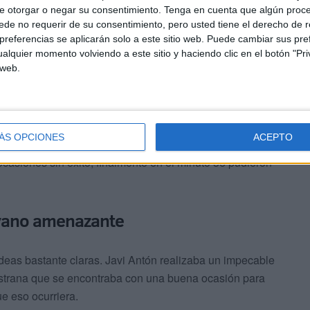
e otorgar o negar su consentimiento.
Tenga en cuenta que algún proc
el encargado de poner el 1-0 en el marcador. Cristian
de no requerir de su consentimiento, pero usted tiene el derecho de r
 el rosarino recibía para acabar fundiéndolo en el fondo
referencias se aplicarán solo a este sitio web. Puede cambiar sus pref
allas.
alquier momento volviendo a este sitio y haciendo clic en el botón "Pri
 web.
a abajo y seguía sacando sus garras. Javi Antón lo
riba.
ÁS OPCIONES
ACEPTO
 descanso, tras una primera parte en la que el Ceuta fue
casiones sin éxito, finalmente en el minuto 36 pudieron
oyano amenazante
ideas bastante claras. Javi Antón realizaba un impecable
Pastrana que se encontraba con una buena ocasión para
e eso ocurriera.