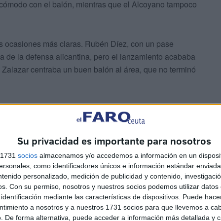
 cómodo con el balón, mientras que el Alcoyano tampoco
us ocasiones más claras. Rubén Díez, con un pase
lda de la defensa alicantina, pero el lanzamiento acababa
Zalazar centraba un buen balón al área, que no terminó
nzamiento de Mario Losada, podría haber abierto la lata
l por fuera de juego. Ante esto, el Ceuta volvió a subir
abierto.
Su privacidad es importante para nosotros
s 1731
socios
almacenamos y/o accedemos a información en un disposit
sonales, como identificadores únicos e información estándar enviada 
ntenido personalizado, medición de publicidad y contenido, investigaci
os.
Con su permiso, nosotros y nuestros socios podemos utilizar datos 
identificación mediante las características de dispositivos. Puede hacer
ntimiento a nosotros y a nuestros 1731 socios para que llevemos a ca
odri con una jugada individual que no terminaba de
. De forma alternativa, puede acceder a información más detallada y 