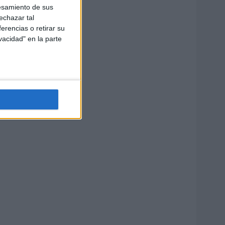
esamiento de sus
echazar tal
erencias o retirar su
vacidad" en la parte