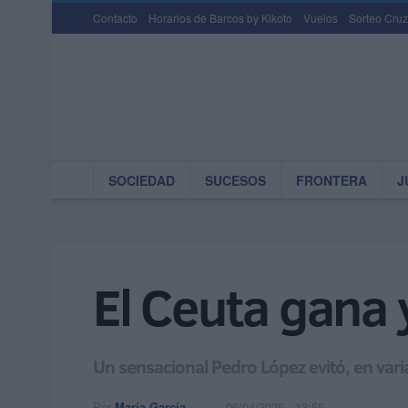
Contacto
Horarios de Barcos by Kikoto
Vuelos
Sorteo Cruz
SOCIEDAD
SUCESOS
FRONTERA
J
El Ceuta gana y
Un sensacional Pedro López evitó, en vari
Por
María García
06/04/2025 - 13:55