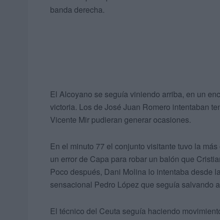
banda derecha.
El Alcoyano se seguía viniendo arriba, en un en
victoria. Los de José Juan Romero intentaban tene
Vicente Mir pudieran generar ocasiones.
En el minuto 77 el conjunto visitante tuvo la má
un error de Capa para robar un balón que Cristian
Poco después, Dani Molina lo intentaba desde la 
sensacional Pedro López que seguía salvando a
El técnico del Ceuta seguía haciendo movimientos