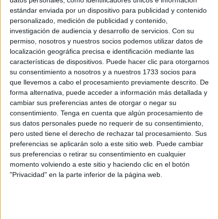
estándar enviada por un dispositivo para publicidad y contenido
"El Nuevo Frente Popular (NFP) está listo para gobernar",
personalizado, medición de publicidad y contenido,
la coalición que ha aglutinado a toda la izquierda francesa
investigación de audiencia y desarrollo de servicios.
Con su
conseguía, en una remontada histórica, cerrar el paso a la
permiso, nosotros y nuestros socios podemos utilizar datos de
localización geográfica precisa e identificación mediante las
extrema derecha en la segunda vuelta de las elecciones
características de dispositivos. Puede hacer clic para otorgarnos
legislativas. La alianza progresista ha obtenido 182
su consentimiento a nosotros y a nuestros 1733 socios para
escaños, mientras que el Reagrupamiento Nacional (RN)
que llevemos a cabo el procesamiento previamente descrito. De
de Marine Le Pen, que se impuso en la primera vuelta,
forma alternativa, puede acceder a información más detallada y
queda relegado a la tercera posición con 143 diputados,
cambiar sus preferencias antes de otorgar o negar su
consentimiento.
Tenga en cuenta que algún procesamiento de
siendo rebasada incluso por la coalición macronista
sus datos personales puede no requerir de su consentimiento,
Ensamble (Juntos) con 168 parlamentarios.
pero usted tiene el derecho de rechazar tal procesamiento. Sus
preferencias se aplicarán solo a este sitio web. Puede cambiar
No será sencillo el gobierno, pero lo importante es
sus preferencias o retirar su consentimiento en cualquier
mantener a flote el barco y luego ya nos iremos
momento volviendo a este sitio y haciendo clic en el botón
organizando aunque nos iremos de los pelos. La Derecha
"Privacidad" en la parte inferior de la página web.
siempre permanecerá unida y, cada vez, más unida que
nunca. Las fuerzas progresistas que defienden los
derechos humanos, sanidad, educación, libertades,