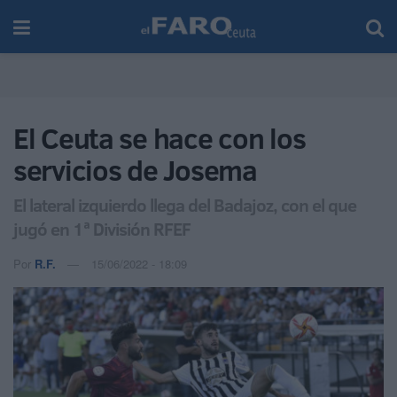
El Ceuta se hace con los
servicios de Josema
El lateral izquierdo llega del Badajoz, con el que
jugó en 1ª División RFEF
Por
R.F.
15/06/2022 - 18:09