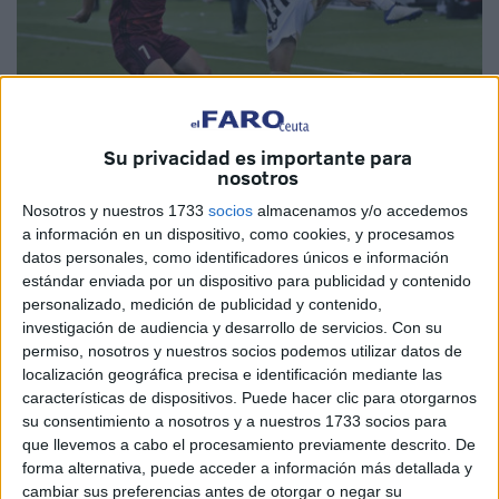
Su privacidad es importante para
nosotros
Imagen cedida
Nosotros y nuestros 1733
socios
almacenamos y/o accedemos
a información en un dispositivo, como cookies, y procesamos
datos personales, como identificadores únicos e información
estándar enviada por un dispositivo para publicidad y contenido
personalizado, medición de publicidad y contenido,
El Ceuta
anunció este miércoles su primera contratación
investigación de audiencia y desarrollo de servicios.
Con su
para la próxima temporada. Se hace con los servicios del
permiso, nosotros y nuestros socios podemos utilizar datos de
lateral izquierdo, Josema Gallego, un joven jugador
localización geográfica precisa e identificación mediante las
procedente del CD Badajoz, con el que jugó buena parte
características de dispositivos. Puede hacer clic para otorgarnos
su consentimiento a nosotros y a nuestros 1733 socios para
de la temporada pasada en
1ª División RFEF.
que llevemos a cabo el procesamiento previamente descrito. De
forma alternativa, puede acceder a información más detallada y
El club caballa no ha esperado mucho tiempo para
cambiar sus preferencias antes de otorgar o negar su