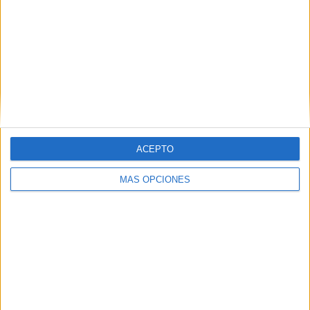
mucha proyección.
Tags:
AD Ceuta
Fútbol
Related
Posts
La contracrónica del Ceuta-Málaga:
Faltan fichajes, pero sobran los motivos
para ilusionarse
ACEPTO
HACE 16 HORAS
MÁS OPCIONES
La AD Ceuta conquista el XII Trofeo de
Feria (2-1)
HACE 2 DÍAS
El 'Murube' se pone a punto: todas las
obras previstas, al detalle
HACE 2 DÍAS