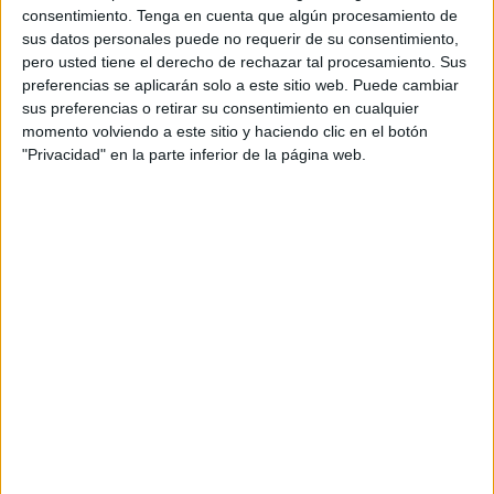
anunciar su primera contratación. Es un lateral izquierdo
consentimiento.
Tenga en cuenta que algún procesamiento de
de tan solo 21 años, que jugó la campaña anterior un total
sus datos personales puede no requerir de su consentimiento,
de 23 compromisos en la categoría que debutará el Ceuta
pero usted tiene el derecho de rechazar tal procesamiento. Sus
esta campaña.
preferencias se aplicarán solo a este sitio web. Puede cambiar
sus preferencias o retirar su consentimiento en cualquier
El conjunto caballa
cuenta con la llegada de este jugador,
momento volviendo a este sitio y haciendo clic en el botón
"Privacidad" en la parte inferior de la página web.
con tres laterales izquierdos. La temporada pasada fue
David Alfonso el que ocupó este puesto en la mayoría de
encuentro. Aunque Jalid también tuvo su momento en
algún partido de la Liga. Ahora con Josema Gallego serían
tres en la misma zona, con lo que se espera la marcha de
algún futbolista de esta zona.
Josema ha tenido una proyección importante en los
últimos años. Paso de juveniles a la UD Tesorillo de la
Primera Andaluza de Cádiz. Desde ahí dio el salto en la
misma temporada 2019-2020 a la Tercera División, donde
jugó con Los Barrios.