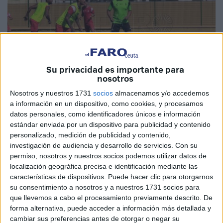
Su privacidad es importante para
nosotros
Nosotros y nuestros 1731
socios
almacenamos y/o accedemos
Imagen de archivo
a información en un dispositivo, como cookies, y procesamos
datos personales, como identificadores únicos e información
estándar enviada por un dispositivo para publicidad y contenido
personalizado, medición de publicidad y contenido,
La
AD Ceuta FC
sigue con su puesta en marcha para
investigación de audiencia y desarrollo de servicios.
Con su
llegar lo más preparado posible al comienzo de la
permiso, nosotros y nuestros socios podemos utilizar datos de
localización geográfica precisa e identificación mediante las
temporada
. El equipo de Chus Trujillo ya ha disputado
características de dispositivos. Puede hacer clic para otorgarnos
dos encuentros, ante el
Atlético Malagueño
y Marbella
su consentimiento a nosotros y a nuestros 1731 socios para
FC, con dos victorias y sobre todo mostrando que cada vez
que llevemos a cabo el procesamiento previamente descrito. De
está más entonado. El conjunto ceutí seguirá
forma alternativa, puede acceder a información más detallada y
cambiar sus preferencias antes de otorgar o negar su
compaginando tanto el trabajo físico como con el esférico,