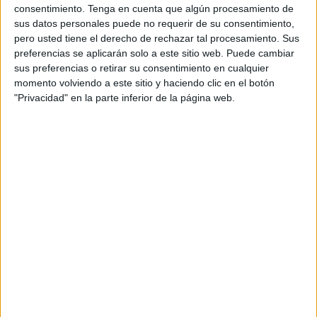
consentimiento.
Tenga en cuenta que algún procesamiento de
algo típico en este tiempo estival pero que recobra mucha
sus datos personales puede no requerir de su consentimiento,
importancia.
pero usted tiene el derecho de rechazar tal procesamiento. Sus
preferencias se aplicarán solo a este sitio web. Puede cambiar
Esta semana, el Ceuta comenzó entrenando este lunes
sus preferencias o retirar su consentimiento en cualquier
por la tarde y ya el martes, miércoles y jueves tendrá
momento volviendo a este sitio y haciendo clic en el botón
"Privacidad" en la parte inferior de la página web.
sesión doble. Es algo habitual en estas semanas, y lo que
lleva practicando el conjunto caballa des de el comienzo
de este pretemporada. Ya el viernes el equipo solo se
ejercitará en sesión de mañana, para descasar por la tarde
y afrontar el próximo duelo de pretemporada el sábado.
Los ceutíes siguen con su preparación y
jugarán el sábado ante el San Fernando
El tercer partido preparatorio será ante el San Fernando
CD Isleño, precisamente el primer rival con el que el Ceuta
abrirá la Primera Federación. Aunque sea un partido