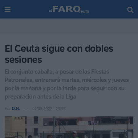
El Ceuta sigue con dobles
sesiones
El conjunto caballa, a pesar de las Fiestas
Patronales, entrenará martes, miércoles y jueves
por la mañana y por la tarde para seguir con su
preparación antes de la Liga
Por
D.N.
01/08/2022 - 20:57