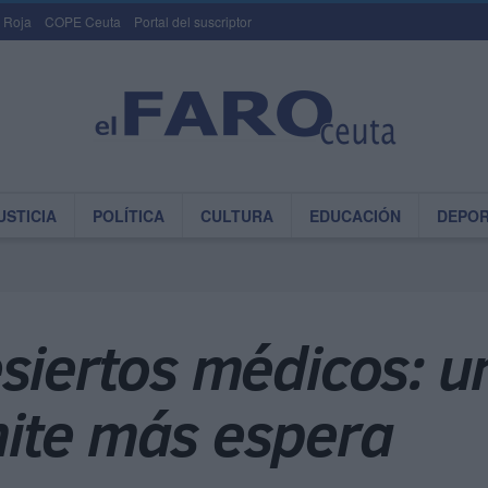
 Roja
COPE Ceuta
Portal del suscriptor
USTICIA
POLÍTICA
CULTURA
EDUCACIÓN
DEPO
siertos médicos: u
ite más espera