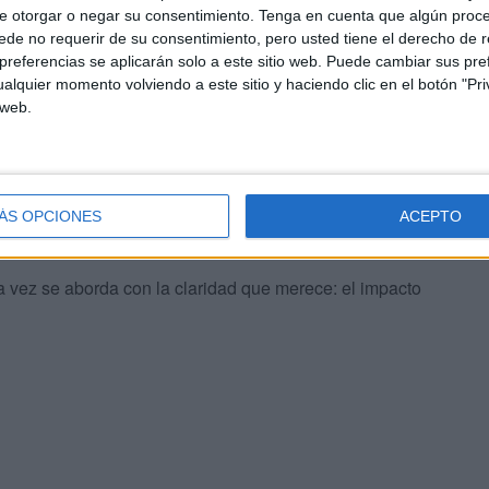
e otorgar o negar su consentimiento.
Tenga en cuenta que algún proc
recogida de firmas para que esta declaración se
de no requerir de su consentimiento, pero usted tiene el derecho de r
teniendo en cuenta la singularidad de estos territorios.
referencias se aplicarán solo a este sitio web. Puede cambiar sus pref
eblo, a la Delegación del Gobierno y al propio INGESA.
alquier momento volviendo a este sitio y haciendo clic en el botón "Pri
 web.
 del Pueblo, que dejó claro que la competencia
ecesidad objetiva y existe la demanda social. Lo que falta
ÁS OPCIONES
ACEPTO
 vez se aborda con la claridad que merece: el impacto