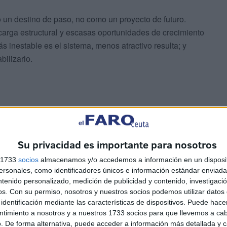
un destino de paso, no como un proyecto de futuro.
ecarga estructural y escasas oportunidades de crecimiento
s inestable es el sistema, menos atractivo resulta; y
bilizarlo.
Su privacidad es importante para nosotros
política que no se puede obviar.
s 1733
socios
almacenamos y/o accedemos a información en un disposit
sonales, como identificadores únicos e información estándar enviada 
 abría la puerta a declarar determinados puestos
ntenido personalizado, medición de publicidad y contenido, investigaci
ienta pensada precisamente para territorios como Ceuta y
os.
Con su permiso, nosotros y nuestros socios podemos utilizar datos 
 de Sanidad no está aplicando esta posibilidad en nuestra
identificación mediante las características de dispositivos. Puede hacer
ntimiento a nosotros y a nuestros 1733 socios para que llevemos a ca
. De forma alternativa, puede acceder a información más detallada y 