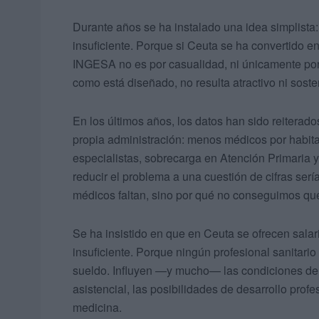
Durante años se ha instalado una idea simplista: 
insuficiente. Porque si Ceuta se ha convertido en 
INGESA no es por casualidad, ni únicamente por 
como está diseñado, no resulta atractivo ni soste
En los últimos años, los datos han sido reiterado
propia administración: menos médicos por habitan
especialistas, sobrecarga en Atención Primaria 
reducir el problema a una cuestión de cifras serí
médicos faltan, sino por qué no conseguimos qu
Se ha insistido en que en Ceuta se ofrecen salar
insuficiente. Porque ningún profesional sanitari
sueldo. Influyen —y mucho— las condiciones de tr
asistencial, las posibilidades de desarrollo profe
medicina.