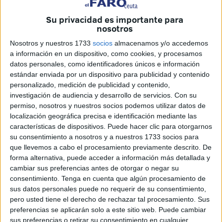
ministro del ramo, Salvador Illa, y el director del Centro de
Coordinación de Alertas y Emergencias Sanitarias,
Su privacidad es importante para
nosotros
Fernando Simón, que vaya a pedir esta semana que la
ciudad autónoma entre el lunes 8 de junio en la fase 3 del
Nosotros y nuestros 1733
socios
almacenamos y/o accedemos
a información en un dispositivo, como cookies, y procesamos
plan de desescalada de las medidas de confinamiento
datos personales, como identificadores únicos e información
dictadas para evitar la propagación del
coronavirus
estándar enviada por un dispositivo para publicidad y contenido
(COVID-19).
personalizado, medición de publicidad y contenido,
investigación de audiencia y desarrollo de servicios.
Con su
"No lo vamos a pedir por prudencia y porque el ministro
permiso, nosotros y nuestros socios podemos utilizar datos de
nos ha dicho que prefiere que no lo solicitemos a tener que
localización geográfica precisa e identificación mediante las
decirnos que no es posible", ha explicado Guerrero en
características de dispositivos. Puede hacer clic para otorgarnos
su consentimiento a nosotros y a nuestros 1733 socios para
declaraciones a la televisión pública autonómica, a pesar
que llevemos a cabo el procesamiento previamente descrito. De
de que el director territorial del Instituto de Gestión
forma alternativa, puede acceder a información más detallada y
Sanitaria (
Ingesa
), Jesús Lopera, sigue viendo posible el
cambiar sus preferencias antes de otorgar o negar su
avance "si no hay nuevos repuntes" de la enfermedad
consentimiento.
Tenga en cuenta que algún procesamiento de
sus datos personales puede no requerir de su consentimiento,
hasta el miércoles.
pero usted tiene el derecho de rechazar tal procesamiento. Sus
preferencias se aplicarán solo a este sitio web. Puede cambiar
La ciudad autónoma ha decidido frenar en su avance en el
sus preferencias o retirar su consentimiento en cualquier