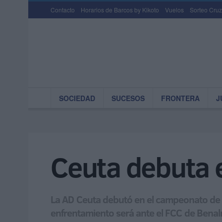
Contacto
Horarios de Barcos by Kikoto
Vuelos
Sorteo Cruz
SOCIEDAD
SUCESOS
FRONTERA
J
Ceuta debuta e
La AD Ceuta debutó en el campeonato de Li
enfrentamiento será ante el FCC de Ben