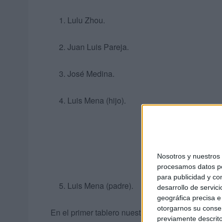
Lulu Zhou.
Juan Luis Pareja.
José Medina.
Luis Mena (hijo).
Nosotros y nuestro
procesamos datos per
para publicidad y co
Luis Mena (padre).
desarrollo de servici
geográfica precisa e 
otorgarnos su conse
En el primer tablero nuestro jugó Lulu Zhou que 
previamente descrito