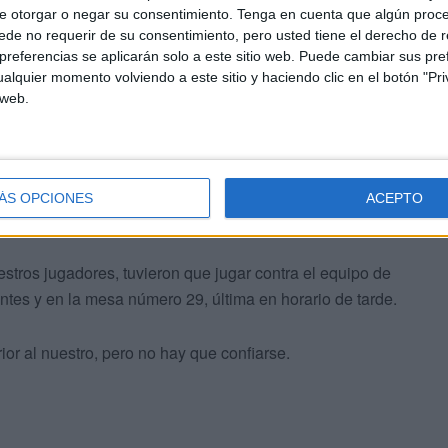
lo de 2458 y nuestro jugador José Medina hizo tablas con
e otorgar o negar su consentimiento.
Tenga en cuenta que algún proc
que dio clases a nuestros jugadores avanzados Rubén
de no requerir de su consentimiento, pero usted tiene el derecho de r
referencias se aplicarán solo a este sitio web. Puede cambiar sus pref
alquier momento volviendo a este sitio y haciendo clic en el botón "Pri
 web.
por todos los rincones de España, tras la victoria de
un hombre Maestro internacional que le sacaba casi
ÁS OPCIONES
ACEPTO
stros jugadores, tuvieron que jugar contra el equipo de
s y en la mesa número 29, última en horario de tarde.
ior al nuestro, pero no hay que confiarse.