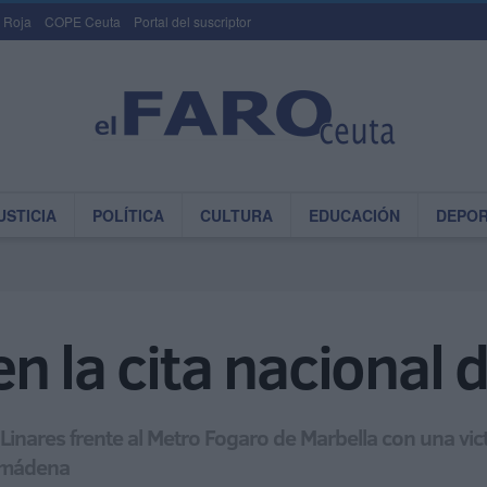
 Roja
COPE Ceuta
Portal del suscriptor
USTICIA
POLÍTICA
CULTURA
EDUCACIÓN
DEPO
n la cita nacional 
nares frente al Metro Fogaro de Marbella con una vict
almádena