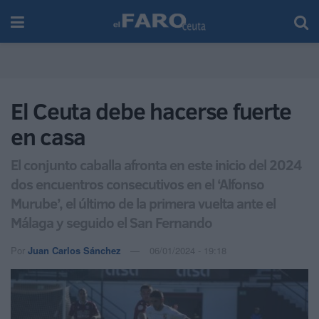
El Ceuta debe hacerse fuerte
en casa
El conjunto caballa afronta en este inicio del 2024
dos encuentros consecutivos en el ‘Alfonso
Murube’, el último de la primera vuelta ante el
Málaga y seguido el San Fernando
Por
Juan Carlos Sánchez
06/01/2024 - 19:18