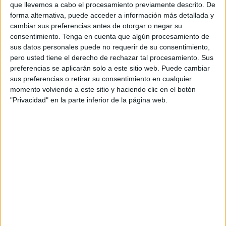
No son malos guarismos si miramos la situación del
que llevemos a cabo el procesamiento previamente descrito. De
equipo la
pasada temporada
a estas alturas donde los
forma alternativa, puede acceder a información más detallada y
cambiar sus preferencias antes de otorgar o negar su
ceutíes ocupaban las últimas posiciones y peleaba con
consentimiento.
Tenga en cuenta que algún procesamiento de
poca garantía por salir de los puestos de descenso.
sus datos personales puede no requerir de su consentimiento,
pero usted tiene el derecho de rechazar tal procesamiento. Sus
Actualmente el Ceuta mira más hacia arriba, hacia el play-
preferencias se aplicarán solo a este sitio web. Puede cambiar
off de ascenso que hacia abajo ya que tiene el quinto
sus preferencias o retirar su consentimiento en cualquier
puesto a siete puntos mientras que el descenso lo tiene
momento volviendo a este sitio y haciendo clic en el botón
"Privacidad" en la parte inferior de la página web.
ocho por debajo, un colchón de tranquilidad pero que no
debe dormirse en los laureles.
En este inicio del 2024, la Agrupación Deportiva Ceuta
tendrá la oportunidad de escalar posiciones en la
clasificación si consigue hacerse fuerte en el estadio
federativo ‘
Alfonso Murube
’.
Los pupilos dirigidos por José Juan Romero afrontan dos
encuentros
consecutivos en casa, el primero el próximo
domingo 13 de enero a partir de las 12:00 horas donder