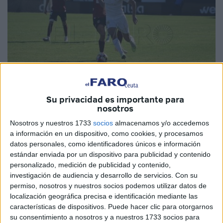
Su privacidad es importante para
nosotros
Imagen de archivo
Nosotros y nuestros 1733
socios
almacenamos y/o accedemos
a información en un dispositivo, como cookies, y procesamos
datos personales, como identificadores únicos e información
estándar enviada por un dispositivo para publicidad y contenido
La
Agrupación Deportiva Ceuta
confía en mejorar sus
personalizado, medición de publicidad y contenido,
investigación de audiencia y desarrollo de servicios.
Con su
números en este nuevo año 2024. Tras dieciocho jornadas
permiso, nosotros y nuestros socios podemos utilizar datos de
disputadas el conjunto caballa ha sumado un total de 25
localización geográfica precisa e identificación mediante las
puntos.
características de dispositivos. Puede hacer clic para otorgarnos
su consentimiento a nosotros y a nuestros 1733 socios para