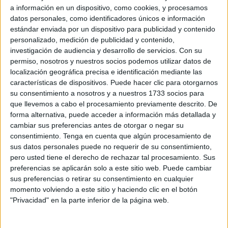
sinceramente que Ceuta le debe unas palabras de
a información en un dispositivo, como cookies, y procesamos
datos personales, como identificadores únicos e información
reconocimiento.
estándar enviada por un dispositivo para publicidad y contenido
personalizado, medición de publicidad y contenido,
Conocí a Teresa cuando llegó a aquel proyecto político
investigación de audiencia y desarrollo de servicios.
Con su
que entonces ilusionaba a mucha gente. Llegó de la mano
permiso, nosotros y nuestros socios podemos utilizar datos de
de un gran amigo, en una etapa en la que nadie tenía
localización geográfica precisa e identificación mediante las
sillón, nadie tenía despacho y nadie mandaba más de la
características de dispositivos. Puede hacer clic para otorgarnos
su consentimiento a nosotros y a nuestros 1733 socios para
cuenta. Éramos, en cierto modo, un grupo de
que llevemos a cabo el procesamiento previamente descrito. De
inconformistas. Quizá incluso de frikis, dicho con todo el
forma alternativa, puede acceder a información más detallada y
cariño del mundo. Personas muy distintas entre sí, pero
cambiar sus preferencias antes de otorgar o negar su
unidas por la voluntad de sacudir una política local
consentimiento.
Tenga en cuenta que algún procesamiento de
sus datos personales puede no requerir de su consentimiento,
demasiado acomodada.
pero usted tiene el derecho de rechazar tal procesamiento. Sus
preferencias se aplicarán solo a este sitio web. Puede cambiar
Teresa comenzó trabajando en comunicación, prensa y
sus preferencias o retirar su consentimiento en cualquier
organización. Pero pronto se vio que lo suyo iba mucho
momento volviendo a este sitio y haciendo clic en el botón
más allá. Tenía preparación, capacidad, serenidad y una
"Privacidad" en la parte inferior de la página web.
virtud muy poco común en política: criterio propio.