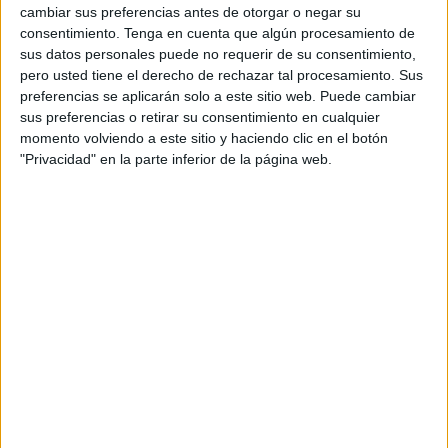
cambiar sus preferencias antes de otorgar o negar su
Este lunes jugó el primero, frente al
Betis Deportivo, que
consentimiento.
Tenga en cuenta que algún procesamiento de
acabó con la victoria de los ceutíes por la mínima
. Es el
sus datos personales puede no requerir de su consentimiento,
segundo triunfo del conjunto de José Juan Romero,
pero usted tiene el derecho de rechazar tal procesamiento. Sus
después de vencer en el primer amistoso al Cádiz
preferencias se aplicarán solo a este sitio web. Puede cambiar
Mirandilla.
sus preferencias o retirar su consentimiento en cualquier
momento volviendo a este sitio y haciendo clic en el botón
Ahora el Ceuta tiene por delante varias sesiones de
"Privacidad" en la parte inferior de la página web.
entrenamientos, antes de volver a Ceuta donde seguirá la
preparación de cara a afrontar el inicio de la competición
liguera el fin de semana del 24-25 de agosto.
El conjunto caballa disputará su siguiente partido ante el
San Fernando, este sábado. Volverá a jugarse en las
mismas instalaciones, aunque ante un rival que acaba de
descender a Segunda RFEF.
Este rival también volverá a disputar un amistoso con el
Ceuta, aunque eso será más adelante y en Arcos de la