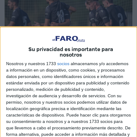
Su privacidad es importante para
nosotros
AD Ceuta
Nosotros y nuestros 1733
socios
almacenamos y/o accedemos
a información en un dispositivo, como cookies, y procesamos
datos personales, como identificadores únicos e información
estándar enviada por un dispositivo para publicidad y contenido
personalizado, medición de publicidad y contenido,
investigación de audiencia y desarrollo de servicios.
Con su
La
AD Ceuta
se mantiene en Jerez de la Frontera,
permiso, nosotros y nuestros socios podemos utilizar datos de
concretamente en
'Montecastillo',
donde permanecerá
localización geográfica precisa e identificación mediante las
hasta el próximo día 12 de agosto. Durante este tiempo, el
características de dispositivos. Puede hacer clic para otorgarnos
equipo realizará una mini concentración que incluye varios
su consentimiento a nosotros y a nuestros 1733 socios para
que llevemos a cabo el procesamiento previamente descrito. De
partidos
amistosos
.
forma alternativa, puede acceder a información más detallada y