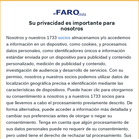
Su privacidad es importante para
nosotros
Imagen de archivo
Nosotros y nuestros 1733
socios
almacenamos y/o accedemos
a información en un dispositivo, como cookies, y procesamos
datos personales, como identificadores únicos e información
estándar enviada por un dispositivo para publicidad y contenido
personalizado, medición de publicidad y contenido,
Es el único camino, ir de la mano. El choque entre
investigación de audiencia y desarrollo de servicios.
Con su
administraciones -y de eso sabemos en Ceuta- nunca ha
permiso, nosotros y nuestros socios podemos utilizar datos de
traído nada bueno para la ciudad. Por eso debe ser un
localización geográfica precisa e identificación mediante las
deber, una obligación por el bien de los ceutíes, que tanto
características de dispositivos. Puede hacer clic para otorgarnos
su consentimiento a nosotros y a nuestros 1733 socios para
Ciudad como Delegación del Gobierno asuman que tienen
que llevemos a cabo el procesamiento previamente descrito. De
que colaborar para sacar proyectos adelante, más aún
forma alternativa, puede acceder a información más detallada y
teniendo en cuenta los retos y planes de futuro perfilados
cambiar sus preferencias antes de otorgar o negar su
que tienen como objetivo que Ceuta sea una ciudad cada
consentimiento.
Tenga en cuenta que algún procesamiento de
sus datos personales puede no requerir de su consentimiento,
vez más desarrollada.
pero usted tiene el derecho de rechazar tal procesamiento. Sus