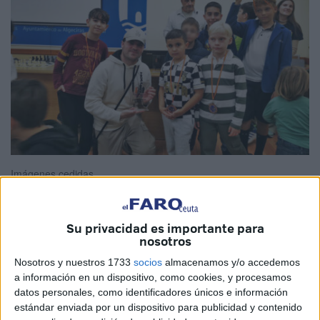
Imágenes cedidas
Su privacidad es importante para
nosotros
Este viernes se ha disputado en las instalaciones del
Pabellón Polideportivo de Algeciras el Campeonato
Nosotros y nuestros 1733
socios
almacenamos y/o accedemos
a información en un dispositivo, como cookies, y procesamos
Escolar de Ajedrez de Algeciras, donde fueron invitados
datos personales, como identificadores únicos e información
jugadores de la Federación de
Ajedrez
de Ceuta.
Un total
estándar enviada por un dispositivo para publicidad y contenido
de seis chicos
de primaria estuvieron compitiendo en la