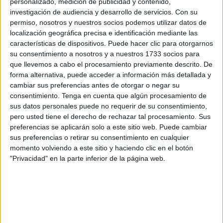
personalizado, medición de publicidad y contenido,
ciudad de Algeciras.
investigación de audiencia y desarrollo de servicios.
Con su
permiso, nosotros y nuestros socios podemos utilizar datos de
Los representantes caballas fueron:
Pedrito Fernández,
localización geográfica precisa e identificación mediante las
características de dispositivos. Puede hacer clic para otorgarnos
Martín Couce, Marco Gómez, Carlos Cabrera, Mohamed
su consentimiento a nosotros y a nuestros 1733 socios para
Dilal y Adonai Serrano.
que llevemos a cabo el procesamiento previamente descrito. De
forma alternativa, puede acceder a información más detallada y
cambiar sus preferencias antes de otorgar o negar su
consentimiento.
Tenga en cuenta que algún procesamiento de
sus datos personales puede no requerir de su consentimiento,
pero usted tiene el derecho de rechazar tal procesamiento. Sus
preferencias se aplicarán solo a este sitio web. Puede cambiar
sus preferencias o retirar su consentimiento en cualquier
momento volviendo a este sitio y haciendo clic en el botón
"Privacidad" en la parte inferior de la página web.
Formato suizo