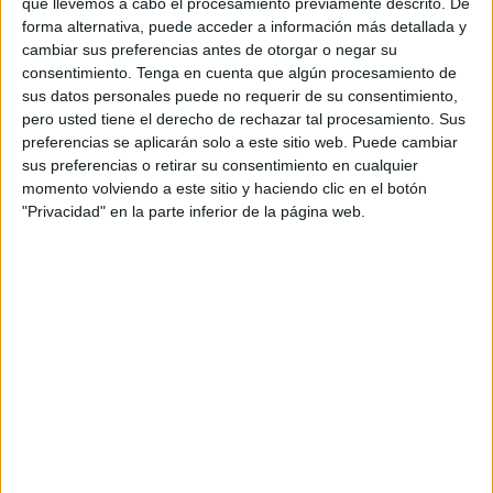
de la frontera. Mientras que otros pasaron todo el día
que llevemos a cabo el procesamiento previamente descrito. De
forma alternativa, puede acceder a información más detallada y
atascados cerca de Juan XXIII sin poder llegar a la frontera
cambiar sus preferencias antes de otorgar o negar su
del Tarajal para acceder a Marruecos. “Cuando estábamos
consentimiento.
Tenga en cuenta que algún procesamiento de
cerca de la frontera nos dijeron que nos diésemos la vuelta
sus datos personales puede no requerir de su consentimiento,
porque la cola no avanzaba. Nos hicieron dar la vuelta y
pero usted tiene el derecho de rechazar tal procesamiento. Sus
preferencias se aplicarán solo a este sitio web. Puede cambiar
cuando llegamos a la parada –explanada del Chorrillo–
sus preferencias o retirar su consentimiento en cualquier
nos dijeron que como estaba lleno no podíamos entrar”,
momento volviendo a este sitio y haciendo clic en el botón
explicó su experiencia otro turista parado en la N-352.
"Privacidad" en la parte inferior de la página web.
Turistas que llevan más de 20 años viajando a Marruecos
a través de Ceuta aseguraron que nunca vieron nada
igual. “Solo pedimos que no tengamos que soportar esta
cola, que nos traten de otra manera porque estamos aquí
con nuestras hijas sin poder comer”, añadió otra
damnificada.