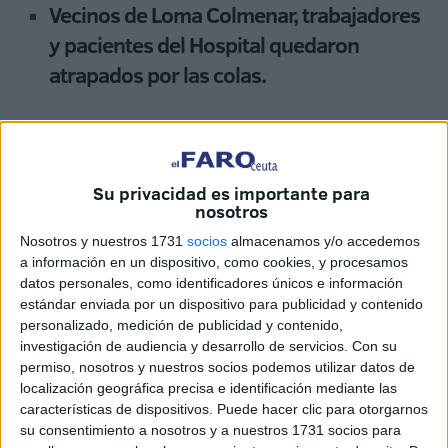
Vecinos de Loma Colmenar, trabajadores
y pacientes del Hospital quedaron
atrapados por las colas.
Los presagios de una Operación Paso del Estrecho (OPE)
herida de muerte por las interminables colas de vehículos
que colapsan la carretera nacional se están cumpliendo.
Su privacidad es importante para
Los pasajeros, a bordo de sus vehículos, quedaron
nosotros
atrapados ayer en un circuito sinfín. “Llevamos esperando
Nosotros y nuestros 1731
socios
almacenamos y/o accedemos
cinco horas y la cola ni se mueve. Esto es inhumano,
a información en un dispositivo, como cookies, y procesamos
vergonzoso, estamos tirados con niños pequeños, sin
datos personales, como identificadores únicos e información
estándar enviada por un dispositivo para publicidad y contenido
agua”, protestó uno de los afectados, quien exigió una
personalizado, medición de publicidad y contenido,
alternativa para las personas dedicadas al porteo.
investigación de audiencia y desarrollo de servicios.
Con su
permiso, nosotros y nuestros socios podemos utilizar datos de
En el mejor de los casos deambularon perdidos por toda la
localización geográfica precisa e identificación mediante las
ciudad. Una desorientación que les llevó a internarse
características de dispositivos. Puede hacer clic para otorgarnos
hasta en los polígonos del Tarajal y el Príncipe en busca
su consentimiento a nosotros y a nuestros 1731 socios para