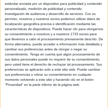
estándar enviada por un dispositivo para publicidad y contenido
personalizado, medición de publicidad y contenido,
investigación de audiencia y desarrollo de servicios.
Con su
permiso, nosotros y nuestros socios podemos utilizar datos de
localización geográfica precisa e identificación mediante las
características de dispositivos. Puede hacer clic para otorgarnos
su consentimiento a nosotros y a nuestros 1733 socios para
que llevemos a cabo el procesamiento previamente descrito. De
forma alternativa, puede acceder a información más detallada y
cambiar sus preferencias antes de otorgar o negar su
consentimiento.
Tenga en cuenta que algún procesamiento de
sus datos personales puede no requerir de su consentimiento,
pero usted tiene el derecho de rechazar tal procesamiento. Sus
preferencias se aplicarán solo a este sitio web. Puede cambiar
sus preferencias o retirar su consentimiento en cualquier
¿Cuál ha sido su trayectoria en la Armada y cómo
momento volviendo a este sitio y haciendo clic en el botón
consiguió llegar hasta donde está ahora?
"Privacidad" en la parte inferior de la página web.
Mi trayectoria en la Armada empezó el 27 de mayo de
2025, cuando regresé a Ceuta para hacer dos años más
de estudios de un FP superior de administración en el