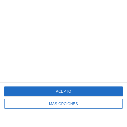
En el ámbito económico y logístico, trabajo con
contratación pública, pagos a unidades y gestión de
compras internas.
Somos el apoyo directo al mando. Como administrativos,
realizamos la gestión y garantizamos la transparencia,
siendo una de las especialidades más valoradas dentro de
la Armada.
ACEPTO
MÁS OPCIONES