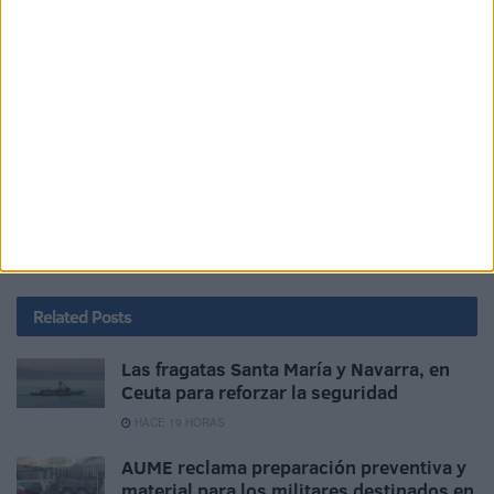
mostrando al público general el trabajo que hacemos.
Por último, diría que mi familia fue un apoyo muy grande y
que al final la determinación y la decisión fue totalmente
personal; siempre con el apoyo de mi
hermano mayor
,
piloto de helicóptero de la Armada, fui asesorado por él.
Ahora, creo que vamos de manera lineal haciendo
nuestros caminos y buscando la consecución de objetivos.
Tags:
Castrense
idiomas
Related
Posts
Las fragatas Santa María y Navarra, en
Ceuta para reforzar la seguridad
HACE 19 HORAS
AUME reclama preparación preventiva y
material para los militares destinados en