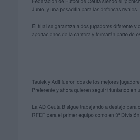
Federación de Fútbol de Ceuta siendo el 'pichic
Junio, y una pesadilla para las defensas rivales.
El filial se garantiza a dos jugadores diferente 
aportaciones de la cantera y formarán parte de e
Taufek y Adil fueron dos de los mejores jugado
Preferente y ahora quieren seguir triunfando en u
La AD Ceuta B sigue trabajando a destajo para cer
RFEF para el primer equipo como en 3ª División 