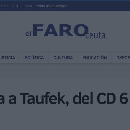
 Roja
COPE Ceuta
Portal del suscriptor
USTICIA
POLÍTICA
CULTURA
EDUCACIÓN
DEPO
a a Taufek, del CD 6