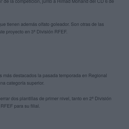
hi' de la competición, junto a Himad Mohand del CD 6 de
y que tienen además olfato goleador. Son otras de las
ste proyecto en 3ª División RFEF.
res más destacados la pasada temporada en Regional
na categoría superior.
rar dos plantillas de primer nivel, tanto en 2ª División
RFEF para su filial.