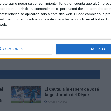
loque fuerte y compacto. El Ceuta B no lo va a tener nada
e otorgar o negar su consentimiento.
Tenga en cuenta que algún proc
su nuevo proyecto y en mantener una plantilla sólida, con
de no requerir de su consentimiento, pero usted tiene el derecho de r
referencias se aplicarán solo a este sitio web. Puede cambiar sus pref
ichajes foráneos.
alquier momento volviendo a este sitio y haciendo clic en el botón "Pri
 web.
ÁS OPCIONES
ACEPTO
el
El Ceuta, a la espera de José
Ángel Jurado del Dépor
a
HACE 3 HORAS