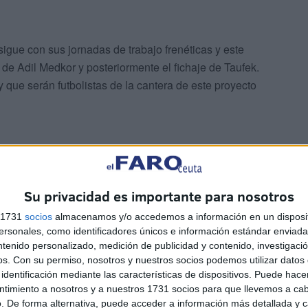
sigue con sus jornadas de trabajo frenéticas y este
 de Adil Medkor y posteriormente el fichaje de Taufek.
que serán futbolistas de la cantera de este proyecto
Su privacidad es importante para nosotros
de prensa que "no nos vamos a olvidar del filial", está
s 1731
socios
almacenamos y/o accedemos a información en un disposit
junto competitivo que pueda dar la cara en todos los
sonales, como identificadores únicos e información estándar enviada 
ncipal misión que no es otra que la de ir formando a
ntenido personalizado, medición de publicidad y contenido, investigaci
n participar en el primer equipo en 2ª División RFEF.
os.
Con su permiso, nosotros y nuestros socios podemos utilizar datos 
identificación mediante las características de dispositivos. Puede hacer
ntimiento a nosotros y a nuestros 1731 socios para que llevemos a ca
o olfato goleador, eso tiene que servir más que de sobra
. De forma alternativa, puede acceder a información más detallada y 