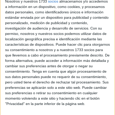
Nosotros y nuestros 1733
socios
almacenamos y/o accedemos
superiores y han llenado el equipo de juveniles, siendo,
a información en un dispositivo, como cookies, y procesamos
como dijo el mister caballa, “un equipo sin miedo y con
datos personales, como identificadores únicos e información
descaro”.
estándar enviada por un dispositivo para publicidad y contenido
personalizado, medición de publicidad y contenido,
Para esta cita, Polaco alineó a: Rodín en portería; Víctor
investigación de audiencia y desarrollo de servicios.
Con su
Armenteros, Josema, Pereke y Amandi en la defensa;
permiso, nosotros y nuestros socios podemos utilizar datos de
localización geográfica precisa e identificación mediante las
Arick Betancourt, Okoro y David Cobo en la medular; y
características de dispositivos. Puede hacer clic para otorgarnos
Charles Ansu, Paco y Juampe en la delantera.
su consentimiento a nosotros y a nuestros 1733 socios para
que llevemos a cabo el procesamiento previamente descrito. De
Comenzó el partido
forma alternativa, puede acceder a información más detallada y
cambiar sus preferencias antes de otorgar o negar su
consentimiento.
Tenga en cuenta que algún procesamiento de
El filial caballa comenzó teniendo la voz cantante de la
sus datos personales puede no requerir de su consentimiento,
contienda.
Tenían el balón y buscaban jugar en
pero usted tiene el derecho de rechazar tal procesamiento. Sus
profundidad buscando la presencia y potencia de Ansu.
preferencias se aplicarán solo a este sitio web. Puede cambiar
sus preferencias o retirar su consentimiento en cualquier
La primera fue para
los chicos de ‘Polaco’
. Un balón al
momento volviendo a este sitio y haciendo clic en el botón
área pequeña fue rematado por Paco pero bien repelido
"Privacidad" en la parte inferior de la página web.
por el meta amarillo.