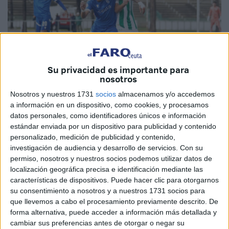
Su privacidad es importante para
nosotros
Nosotros y nuestros 1731
socios
almacenamos y/o accedemos
a información en un dispositivo, como cookies, y procesamos
Imagen cedida
datos personales, como identificadores únicos e información
estándar enviada por un dispositivo para publicidad y contenido
personalizado, medición de publicidad y contenido,
investigación de audiencia y desarrollo de servicios.
Con su
La
Agrupación Deportiva Ceuta B
consiguió un meritorio
permiso, nosotros y nuestros socios podemos utilizar datos de
empate
en campo del
Córdoba B
. El resultado fue de 0-0
localización geográfica precisa e identificación mediante las
características de dispositivos. Puede hacer clic para otorgarnos
y lo positivo es que se vuelven a la ciudad autónoma
su consentimiento a nosotros y a nuestros 1731 socios para
puntuando y con la mirada puesta hacia los playoffs.
que llevemos a cabo el procesamiento previamente descrito. De
forma alternativa, puede acceder a información más detallada y
El once que sacó el técnico ‘Perita’ para este encuentro
cambiar sus preferencias antes de otorgar o negar su