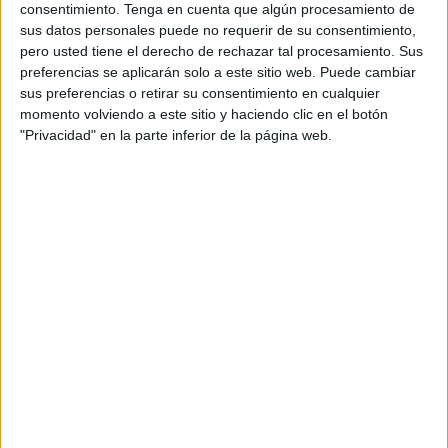
fue el siguiente: Roden; Mancheño, Cheito, Darío,
consentimiento.
Tenga en cuenta que algún procesamiento de
Armenteros; Bless, Cobo, Ñete; Gonzalo, Juanpe y
sus datos personales puede no requerir de su consentimiento,
pero usted tiene el derecho de rechazar tal procesamiento. Sus
Moussa.
preferencias se aplicarán solo a este sitio web. Puede cambiar
sus preferencias o retirar su consentimiento en cualquier
Los dos equipos trataban de manejar el balón en el medio
momento volviendo a este sitio y haciendo clic en el botón
campo pero ambos se tenían respeto y no conseguían
"Privacidad" en la parte inferior de la página web.
dominar esta faceta en el terreno de juego.
Un encuentro con pocas ocasiones de cara a gol pero
donde el Ceuta B quería más que su rival para poder
llevarse los tres
puntos
de Córdoba.
Un partido también algo trabado en que ningún conjunto
pudo hacerse con el dominio ya que ni uno ni otro
conseguían dominar las áreas.
La segunda parte continuó en la misma tónica que la
primera, ambos buscando liderar el juego y dominarlo pero
era complicado controlar el balón por lo que el empare fue