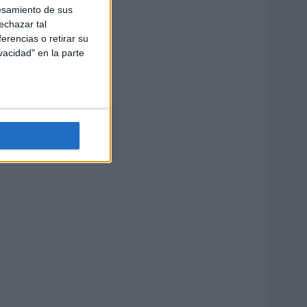
esamiento de sus
echazar tal
erencias o retirar su
vacidad" en la parte