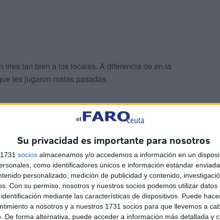
rles tan bien a los locales. A diferencia de en la
 que les jugaron malas pasadas.
Su privacidad es importante para nosotros
s 1731
socios
almacenamos y/o accedemos a información en un disposit
i a favor de los cordobeses. Juanfran fue quien se encaró
sonales, como identificadores únicos e información estándar enviada 
nce metros, en el primer gol del partido. Pocos minutos
ntenido personalizado, medición de publicidad y contenido, investigaci
os.
Con su permiso, nosotros y nuestros socios podemos utilizar datos 
l segundo tanto de los visitantes, poniéndose así con un
identificación mediante las características de dispositivos. Puede hacer
ntimiento a nosotros y a nuestros 1731 socios para que llevemos a ca
. De forma alternativa, puede acceder a información más detallada y 