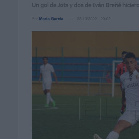
Un gol de Jota y dos de Iván Breñé hiciero
Por
María García
22/10/2022 - 20:02