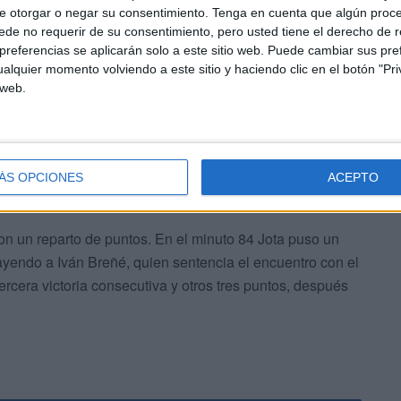
razos y cinco minutos más tarde (75’), Jota, desde falta
e otorgar o negar su consentimiento.
Tenga en cuenta que algún proc
de no requerir de su consentimiento, pero usted tiene el derecho de r
 a la red rival. En el minuto 79 el colegiado pitó otro
referencias se aplicarán solo a este sitio web. Puede cambiar sus pref
ván Breñé fue quien desde los once metros logró el
alquier momento volviendo a este sitio y haciendo clic en el botón "Pri
esultado.
 web.
ÁS OPCIONES
ACEPTO
con un reparto de puntos. En el minuto 84 Jota puso un
ayendo a Iván Breñé, quien sentencia el encuentro con el
tercera victoria consecutiva y otros tres puntos, después