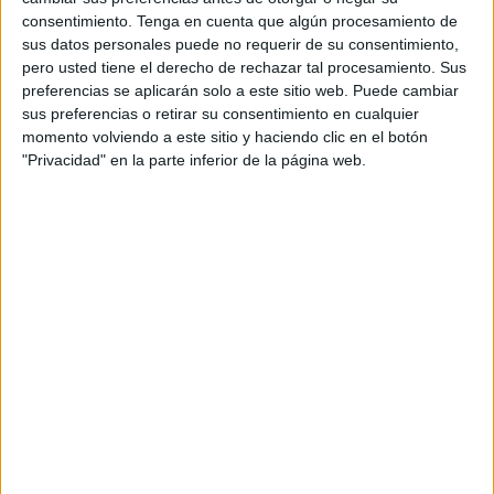
'gallitos' de la categoría y quiere seguir arriba alejando a
consentimiento.
Tenga en cuenta que algún procesamiento de
un rival directo como es el Ceuta B.
sus datos personales puede no requerir de su consentimiento,
pero usted tiene el derecho de rechazar tal procesamiento. Sus
Los de Perita y Mohamed Mohamed deben recuperar su
preferencias se aplicarán solo a este sitio web. Puede cambiar
potencial arriba y conseguir el triunfo en su campo.
sus preferencias o retirar su consentimiento en cualquier
momento volviendo a este sitio y haciendo clic en el botón
Los tres puntos son necesarios para volver a los puestos
"Privacidad" en la parte inferior de la página web.
de
play-off
y además alcanzar a su rival de este sábado.
El Club Atlético Central se encuentra en la tercera posición
de la tabla con 3 puntos más que los caballas. Acumulan 4
derrotas y han ganado 7 partidos y empatado 1.
El
Ceuta B
, por su parte, ha conseguido la victoria en
cuatro compromisos y ha empatado otros siete. Su lado
positivo es que solo ha perdido 1 partido.
Al filial es difícil ganarle, como ya ha demostrado en los
encuentros previos al de este sábado. Sin embargo, se le