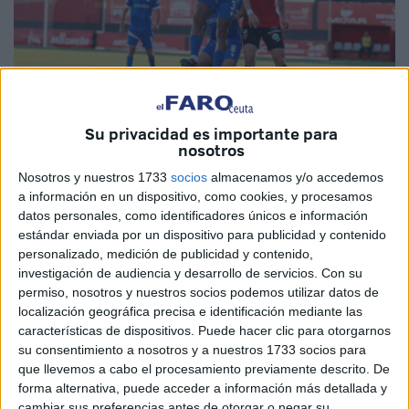
Su privacidad es importante para
nosotros
Foto: AD Ceuta
Nosotros y nuestros 1733
socios
almacenamos y/o accedemos
a información en un dispositivo, como cookies, y procesamos
datos personales, como identificadores únicos e información
El
Ceuta B
regresa al
'Martínez Pirri'
dispuesto a volver al
estándar enviada por un dispositivo para publicidad y contenido
personalizado, medición de publicidad y contenido,
camino del triunfo. Tras sufrir su primera derrota de la
investigación de audiencia y desarrollo de servicios.
Con su
temporada la semana pasada, el equipo tratará de mejorar
permiso, nosotros y nuestros socios podemos utilizar datos de
sus recursos y doblegar a la revelación del grupo.
localización geográfica precisa e identificación mediante las
características de dispositivos. Puede hacer clic para otorgarnos
El Club Atlético Central llegará a esta cita siendo uno de
su consentimiento a nosotros y a nuestros 1733 socios para
los equipos que están en zona de play-off de ascenso y
que llevemos a cabo el procesamiento previamente descrito. De
forma alternativa, puede acceder a información más detallada y
habiendo demostrado un gran potencial. Es uno de los
cambiar sus preferencias antes de otorgar o negar su