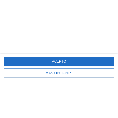
play-off.
Tags:
AD Ceuta
Campo Martínez Pirri
Fútbol
Related
Posts
El 'Murube' se pone a punto: todas las
obras previstas, al detalle
HACE 3 HORAS
ACEPTO
Aplazado el amistoso entre el Ittihad de
MÁS OPCIONES
Tánger y el FC Barcelona
HACE 13 HORAS
La crisis de Ceuta no frena el
compromiso de Portugal con el Mundial
2030 junto a España y Marruecos
HACE 17 HORAS