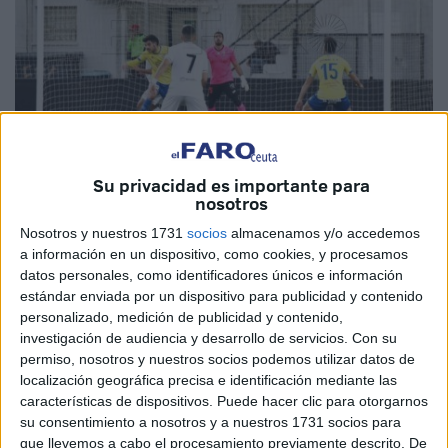
Su privacidad es importante para
Imagen de archivo
nosotros
Nosotros y nuestros 1731
socios
almacenamos y/o accedemos
a información en un dispositivo, como cookies, y procesamos
datos personales, como identificadores únicos e información
Un
empate ante el Salerm Puente Genil
, el pasado
estándar enviada por un dispositivo para publicidad y contenido
domingo, ha servido al
Ceuta B
para sacar un punto en su
personalizado, medición de publicidad y contenido,
decimotercera jornada de la
competición
. Un resultado
investigación de audiencia y desarrollo de servicios.
Con su
permiso, nosotros y nuestros socios podemos utilizar datos de
que permite a los caballas seguir respirando con
localización geográfica precisa e identificación mediante las
tranquilidad y consiguiendo la confianza para lograr el
características de dispositivos. Puede hacer clic para otorgarnos
objetivo de permanecer en la categoría.
su consentimiento a nosotros y a nuestros 1731 socios para
que llevemos a cabo el procesamiento previamente descrito. De