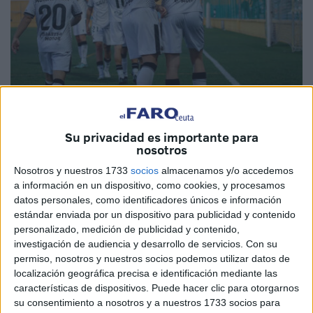
Imagen cedida
Su privacidad es importante para
nosotros
Nosotros y nuestros 1733
socios
almacenamos y/o accedemos
a información en un dispositivo, como cookies, y procesamos
Este pasado miércoles, la
Agrupación Deportiva Ceuta
datos personales, como identificadores únicos e información
B
se impuso en su casa, en el Martínez Pirri ‘54’,
a la
estándar enviada por un dispositivo para publicidad y contenido
UD Tomares para meterse en playoff
. Dos goles en un
personalizado, medición de publicidad y contenido,
investigación de audiencia y desarrollo de servicios.
Con su
breve espacio de tiempo fueron definitorios para que un
permiso, nosotros y nuestros socios podemos utilizar datos de
gol de penalti rival no perturbara las aspiraciones de
localización geográfica precisa e identificación mediante las
victoria. 2-1 y otros tres puntos.
características de dispositivos. Puede hacer clic para otorgarnos
su consentimiento a nosotros y a nuestros 1733 socios para