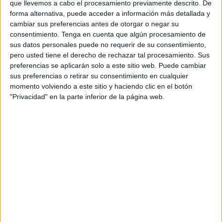
Con esta victoria, el equipo de David Álvarez ‘Polaco’ se
que llevemos a cabo el procesamiento previamente descrito. De
colocó en los puestos de playoff. 28 puntos y a cinco del
forma alternativa, puede acceder a información más detallada y
cambiar sus preferencias antes de otorgar o negar su
ascenso directo a Segunda Federación, algo clave y
consentimiento.
Tenga en cuenta que algún procesamiento de
soñado por la estructura del club.
sus datos personales puede no requerir de su consentimiento,
pero usted tiene el derecho de rechazar tal procesamiento. Sus
La clave: el ‘54’
preferencias se aplicarán solo a este sitio web. Puede cambiar
sus preferencias o retirar su consentimiento en cualquier
momento volviendo a este sitio y haciendo clic en el botón
De los 28 puntos, 20 han salido de los cuatro costados
"Privacidad" en la parte inferior de la página web.
que componen el feudo de del filial caballa: el Martínez
Pirri ‘54’
. El equipo de Polaco es fuerte en su terreno, lo ha
ido demostrando durante el curso, y ahora es una de las
plazas más duras para torear en el grupo X de Tercera
Federación.
El equipo lleva seis victorias y dos empates en el ‘54’,
cinco de esos triunfos ahora mismo van seguidos.
Además, como dato que demuestra la extrema confianza
con la que juega el equipo de ‘Polaco’ en su terreno, lleva