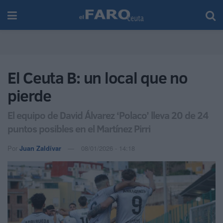
El Ceuta B: un local que no
pierde
El equipo de David Álvarez ‘Polaco’ lleva 20 de 24
puntos posibles en el Martínez Pirri
Por
Juan Zaldívar
08/01/2026 - 14:18