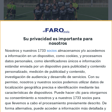
Su privacidad es importante para
nosotros
Nosotros y nuestros 1733
socios
almacenamos y/o accedemos
Cedida
a información en un dispositivo, como cookies, y procesamos
datos personales, como identificadores únicos e información
estándar enviada por un dispositivo para publicidad y contenido
personalizado, medición de publicidad y contenido,
La Agrupación Deportiva Ceuta FC B
inicia la
investigación de audiencia y desarrollo de servicios.
Con su
temporada 2021-2022
el próximo sábado a las 18:00
permiso, nosotros y nuestros socios podemos utilizar datos de
localización geográfica precisa e identificación mediante las
horas
en el estadio federativo ‘Alfonso Murube’ en un
características de dispositivos. Puede hacer clic para otorgarnos
partido en el que se verá las caras con el Córdoba CF ‘B’,
su consentimiento a nosotros y a nuestros 1733 socios para
que será su primer rival en esta competición.
que llevemos a cabo el procesamiento previamente descrito. De
forma alternativa, puede acceder a información más detallada y