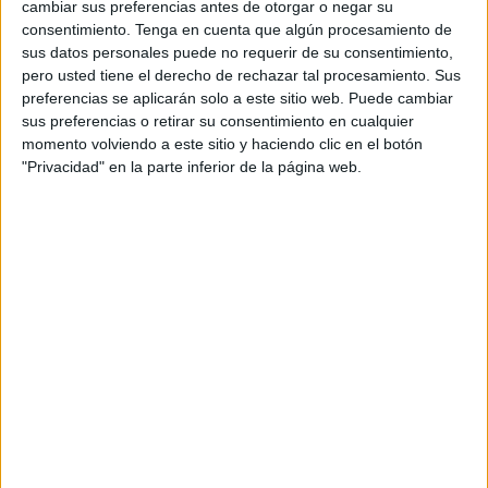
El Ceuta B terminaba el pasado fin de semana su
cambiar sus preferencias antes de otorgar o negar su
pretemporada. Un mes en el que los jugadores del nuevo
consentimiento.
Tenga en cuenta que algún procesamiento de
sus datos personales puede no requerir de su consentimiento,
entrenador, Miguel Ángel Berlanga, demostraban una gran
pero usted tiene el derecho de rechazar tal procesamiento. Sus
solidez y generaban buenas sensaciones de cara a la
preferencias se aplicarán solo a este sitio web. Puede cambiar
competición que está a punto de comenzar.
sus preferencias o retirar su consentimiento en cualquier
momento volviendo a este sitio y haciendo clic en el botón
El conjunto caballa ha finalizado su pretemporada con un
"Privacidad" en la parte inferior de la página web.
empate, en el primer partido ante el primer equipo.
Consiguieron, también, cuatro victorias consecutivas ante
el San Bernardo, el CD Guadiaro, la AD Los Cortijillos y la
UD Castellar. Y en los dos últimos partidos sufrieron dos
derrotas frente al Ceuta, en el partido presentación en el
Alfonso Murube, y
frente al Algeciras CF B el pasado fin
de semana.
La plantilla del Ceuta B ya está totalmente cerrada. El
equipo cuenta con los porteros Guille, Lolo Cortés y Rodín.
La zona de defensa está formada por los centrales Basilio,