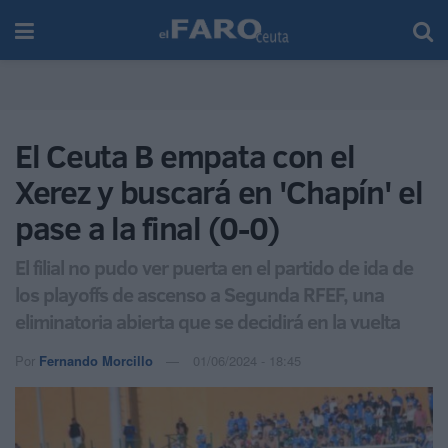
El Ceuta B empata con el
Xerez y buscará en 'Chapín' el
pase a la final (0-0)
El filial no pudo ver puerta en el partido de ida de
los playoffs de ascenso a Segunda RFEF, una
eliminatoria abierta que se decidirá en la vuelta
Por
Fernando Morcillo
01/06/2024 - 18:45