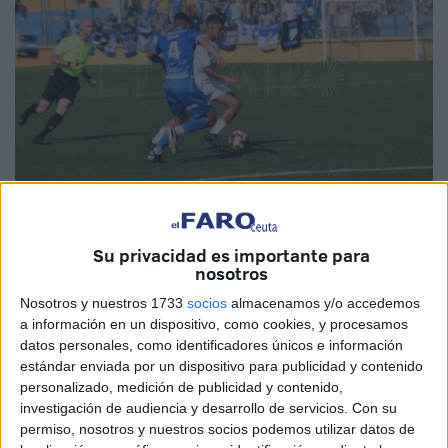
Fotos: Fernando Morcillo
Su privacidad es importante para
nosotros
Nosotros y nuestros 1733
socios
almacenamos y/o accedemos
a información en un dispositivo, como cookies, y procesamos
El Ceuta B
empató a cero contra el
Xerez Deportivo
en el
datos personales, como identificadores únicos e información
primer partido de la segunda eliminatoria de los
playoffs
estándar enviada por un dispositivo para publicidad y contenido
personalizado, medición de publicidad y contenido,
de ascenso a Segunda RFEF
. El conjunto de Perita y
investigación de audiencia y desarrollo de servicios.
Con su
Mohamed se la jugará la semana que viene en 'Chapín'
permiso, nosotros y nuestros socios podemos utilizar datos de
para seguir soñando.