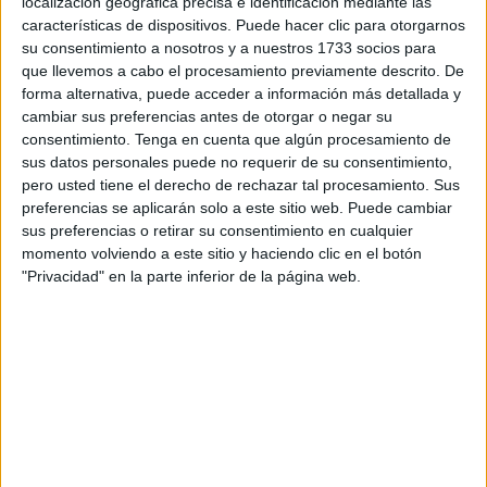
localización geográfica precisa e identificación mediante las
características de dispositivos. Puede hacer clic para otorgarnos
Una primera parte en la que no pasaron muchas cosas
su consentimiento a nosotros y a nuestros 1733 socios para
debido al respeto que se tenían ambos equipos, fruto de lo
que llevemos a cabo el procesamiento previamente descrito. De
forma alternativa, puede acceder a información más detallada y
que se están jugando
en esta eliminatoria
, nada más ni
cambiar sus preferencias antes de otorgar o negar su
nada menos que pelear por ascender a Segunda RFEF.
consentimiento.
Tenga en cuenta que algún procesamiento de
sus datos personales puede no requerir de su consentimiento,
Los locales intentaban dominar
el centro del campo
en
pero usted tiene el derecho de rechazar tal procesamiento. Sus
las botas de Moyano, que venía a recibir para sacar el
preferencias se aplicarán solo a este sitio web. Puede cambiar
balón jugado desde atrás cuando Rodin se la daba. El
sus preferencias o retirar su consentimiento en cualquier
momento volviendo a este sitio y haciendo clic en el botón
juego del filial ceutí se basaban en abrir bien a bandas,
"Privacidad" en la parte inferior de la página web.
sobre todo en la derecha para encontrar a Sergio Rivera.
El 18 fue el más activo de los locales en la primera parte
ya que se ofrecía por dentro para dar más claridad al
ataque caballa. También, el extremo zurdo intentaba
desbordar y deshacerse de su marca com grandes
jugadas individuales pero que ninguna acabó en clara
ocasión de peligro.