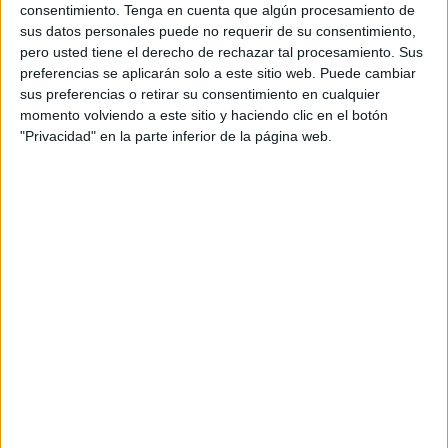
semana pasada
en casa
ante el Xerez Deportivo
. El
consentimiento.
Tenga en cuenta que algún procesamiento de
sus datos personales puede no requerir de su consentimiento,
equipo necesitaba reponerse y lo hizo de la mejor manera
pero usted tiene el derecho de rechazar tal procesamiento. Sus
posible, con una victoria sin paliativos.
preferencias se aplicarán solo a este sitio web. Puede cambiar
sus preferencias o retirar su consentimiento en cualquier
El partido empezó de forma muy directa para el
conjunto
momento volviendo a este sitio y haciendo clic en el botón
filial
, ya que en su primera ocasión iba a acertar con la
"Privacidad" en la parte inferior de la página web.
portería. Corría el minuto 6 cuando en una gran contra
iniciada por Sixtus, Bilal en banda izquierda decide con
buena asistencia atrás para que Sergio Rivera con un
fuerte zurdazo haga gol.
Era el primer tiempo que desconcertó a La Palma. A pesar
de todo, los onubenses se fueron arriba para intentar
buscar el empate antes del descanso.
En el minuto 20, un voleón desde fuera del área de Manu
se iba a convertir en el 1-1. Con ese resultado se llegó al
final de la primera mitad. En la reanudación, los ceutíes