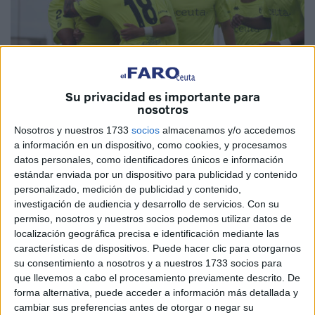
Su privacidad es importante para
nosotros
Fotos: FV Photosport
Nosotros y nuestros 1733
socios
almacenamos y/o accedemos
a información en un dispositivo, como cookies, y procesamos
datos personales, como identificadores únicos e información
estándar enviada por un dispositivo para publicidad y contenido
El
Ceuta B
sigue dando que hablar en esta Tercera
personalizado, medición de publicidad y contenido,
División RFEF, gracias a la brillante temporada que está
investigación de audiencia y desarrollo de servicios.
Con su
realizando. Fruto de los buenos resultados es su pelea por
permiso, nosotros y nuestros socios podemos utilizar datos de
localización geográfica precisa e identificación mediante las
conseguir una de las posiciones de
play-off de ascenso
y
características de dispositivos. Puede hacer clic para otorgarnos
este sábado volvió a demostrar que la quiere por encima
su consentimiento a nosotros y a nuestros 1733 socios para
de todo, doblegando a domicilio a La Palma.
que llevemos a cabo el procesamiento previamente descrito. De
forma alternativa, puede acceder a información más detallada y
Los ceutíes afrontaban esta cita, tras el palo sufrido la
cambiar sus preferencias antes de otorgar o negar su