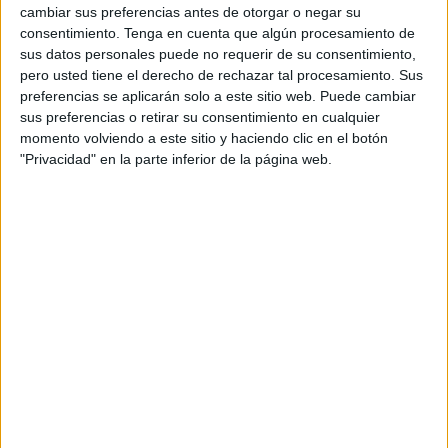
suponía nada para su campeonato, pues el conjunto
cambiar sus preferencias antes de otorgar o negar su
caballa se hizo con la permanencia de forma matemática
consentimiento.
Tenga en cuenta que algún procesamiento de
sus datos personales puede no requerir de su consentimiento,
hace apenas dos semanas.
pero usted tiene el derecho de rechazar tal procesamiento. Sus
preferencias se aplicarán solo a este sitio web. Puede cambiar
Para la AD Cartaya este partido ante el filial era una ‘final’,
sus preferencias o retirar su consentimiento en cualquier
pues si los onubenses se hacían con la victoria,
momento volviendo a este sitio y haciendo clic en el botón
conseguirían de forma matemática la permanencia en la
"Privacidad" en la parte inferior de la página web.
penúltima jornada de la competición.
El técnico del conjunto blanco apostó por un once formad
por Rodín, Valentín, Ezequiel, Ayoub, Chico, Yiyo, Haron,
Basilio, Taufek, Sufian y Adil.
El encuentro comenzó con una AD Cartaya en búsqueda
de los tres puntos. Los onubenses generaron peligro a
base de segunda jugadas, ante esto los caballas supieron
mantener fuerte la zona defensiva.
Los locales siguieron peleando
y a los treinta minutos de