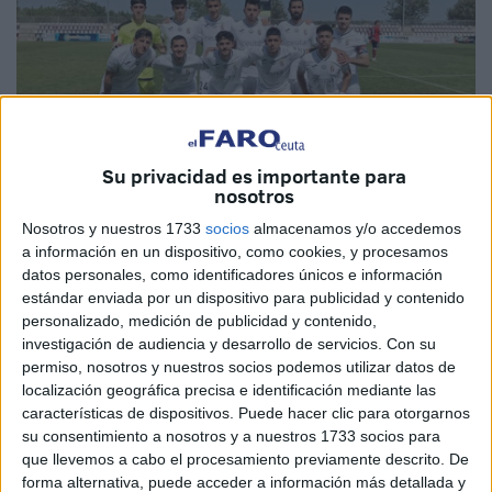
Su privacidad es importante para
nosotros
Nosotros y nuestros 1733
socios
almacenamos y/o accedemos
a información en un dispositivo, como cookies, y procesamos
Imagen cedida
datos personales, como identificadores únicos e información
estándar enviada por un dispositivo para publicidad y contenido
personalizado, medición de publicidad y contenido,
investigación de audiencia y desarrollo de servicios.
Con su
El Ceuta B
jugó su última jornada ante la AD Cartaya,
permiso, nosotros y nuestros socios podemos utilizar datos de
localización geográfica precisa e identificación mediante las
donde despidieron la temporada con una derrota por un 2-
características de dispositivos. Puede hacer clic para otorgarnos
0 en el marcador del ‘Luís Salvador’
su consentimiento a nosotros y a nuestros 1733 socios para
que llevemos a cabo el procesamiento previamente descrito. De
Para los de miguel Ángel Berlanga este encuentro no
forma alternativa, puede acceder a información más detallada y