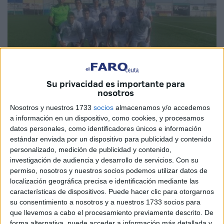
Su privacidad es importante para
nosotros
Imagen de archivo
Nosotros y nuestros 1733
socios
almacenamos y/o accedemos
a información en un dispositivo, como cookies, y procesamos
datos personales, como identificadores únicos e información
estándar enviada por un dispositivo para publicidad y contenido
personalizado, medición de publicidad y contenido,
El
Ceuta B
renace con la llegada del nuevo entrenador y
investigación de audiencia y desarrollo de servicios.
Con su
de estar casi cuatro meses sin ganar un
partido
, ahora
permiso, nosotros y nuestros socios podemos utilizar datos de
mismo acumula dos triunfos seguidos. La situación le ha
localización geográfica precisa e identificación mediante las
características de dispositivos. Puede hacer clic para otorgarnos
hecho un flaco favor y
le ha colocado fuera del
su consentimiento a nosotros y a nuestros 1733 socios para
descenso
cuando solo restan ocho jornadas para terminar
que llevemos a cabo el procesamiento previamente descrito. De
la temporada.
forma alternativa, puede acceder a información más detallada y