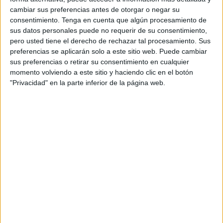
cambiar sus preferencias antes de otorgar o negar su
El equipo que entrena Mohamed Mohamed cambió por
consentimiento.
Tenga en cuenta que algún procesamiento de
completo desde su llegada. Encontró la portería y sobre
sus datos personales puede no requerir de su consentimiento,
pero usted tiene el derecho de rechazar tal procesamiento. Sus
todo la dinámica positiva que llevaba buscando desde
preferencias se aplicarán solo a este sitio web. Puede cambiar
hace mucho.
sus preferencias o retirar su consentimiento en cualquier
momento volviendo a este sitio y haciendo clic en el botón
Venció al Espeleño en una auténtica final y este martes
"Privacidad" en la parte inferior de la página web.
doblegó al Puente Genil, uno de los mejores conjuntos del
grupo. Esas dos victorias le han hecho salir del descenso
y dejar ahora en esas posiciones al Ayamonte.
El Ceuta B acumula ahora mismo 23 puntos y es
decimotercero, un punto más que el Ayamonte que cae en
descenso. Por debajo, CD Rota con 18 y Coria con 16.
El equipo que entrena Mohamed
Mohamed empieza a coger una