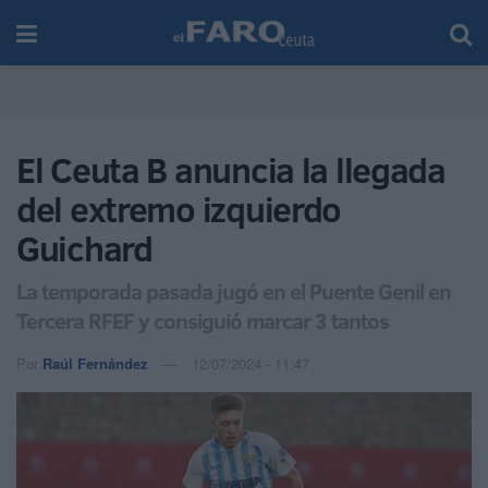
El Ceuta B anuncia la llegada
del extremo izquierdo
Guichard
La temporada pasada jugó en el Puente Genil en
Tercera RFEF y consiguió marcar 3 tantos
Por
Raúl Fernández
12/07/2024 - 11:47