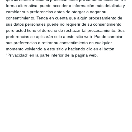
encuentros de los cuales 15 los hizo como titular. Logró
forma alternativa, puede acceder a información más detallada y
cambiar sus preferencias antes de otorgar o negar su
marcar un total de 3 tantos, pero su fuerte es la velocidad y
consentimiento.
Tenga en cuenta que algún procesamiento de
el
desborde por banda izquierda
.
sus datos personales puede no requerir de su consentimiento,
pero usted tiene el derecho de rechazar tal procesamiento. Sus
El nuevo jugador del Ceuta B es natural de Granada y
preferencias se aplicarán solo a este sitio web. Puede cambiar
pasó por las categorías inferiores del Granada CF, además
sus preferencias o retirar su consentimiento en cualquier
de jugar un año en el juvenil del Málaga.
momento volviendo a este sitio y haciendo clic en el botón
"Privacidad" en la parte inferior de la página web.
Sus primeros años como futbolista los pasó en la Costa
del Sol, jugando en el CD Rincón, Málaga CF y Puerto
Malagueño. Luego se desplazó a Granada donde jugó en
cadetes y en juveniles.