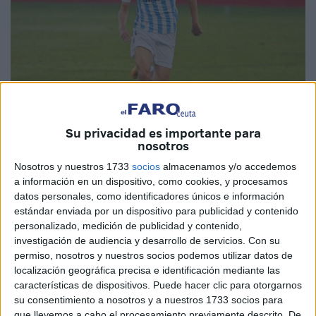
Su privacidad es importante para
Imagen cedida
nosotros
Nosotros y nuestros 1733
socios
almacenamos y/o accedemos
a información en un dispositivo, como cookies, y procesamos
datos personales, como identificadores únicos e información
El
Ceuta B
continúa con su trabajo diario para conseguir
estándar enviada por un dispositivo para publicidad y contenido
una
plantilla fuerte y competitiva
. Este viernes ha
personalizado, medición de publicidad y contenido,
investigación de audiencia y desarrollo de servicios.
Con su
anunciado la contratación del extremo izquierdo
permiso, nosotros y nuestros socios podemos utilizar datos de
procedente del Puente Genil, Guichard.
localización geográfica precisa e identificación mediante las
características de dispositivos. Puede hacer clic para otorgarnos
El nuevo
futbolista del filial
estuvo la campaña anterior en
su consentimiento a nosotros y a nuestros 1733 socios para
Tercera División RFEF
, donde disputó un total de 27
que llevemos a cabo el procesamiento previamente descrito. De