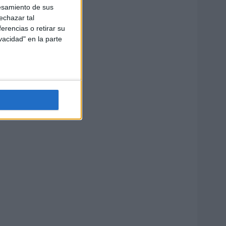
esamiento de sus
echazar tal
erencias o retirar su
vacidad" en la parte