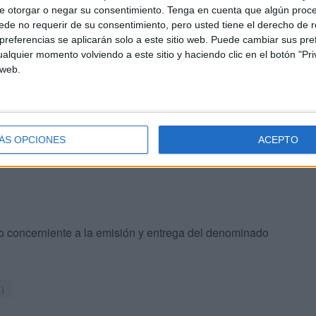
e otorgar o negar su consentimiento.
Tenga en cuenta que algún proc
 dosis de las vacunas disponibles frente a la enfermedad
de no requerir de su consentimiento, pero usted tiene el derecho de r
referencias se aplicarán solo a este sitio web. Puede cambiar sus pref
alquier momento volviendo a este sitio y haciendo clic en el botón "Pri
 web.
nidad prevé comenzar con la administración de la
 ha insistido en que es imprescindible asegurar la
ÁS OPCIONES
ACEPTO
do concerniente a la emisión y entrega del denominado
)