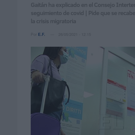
Gaitán ha explicado en el Consejo Interte
seguimiento de covid | Pide que se recabe 
la crisis migratoria
Por
E.F.
26/05/2021 - 12:15