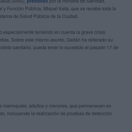
 Salud (SNS),
presidido
por la ministra de Sanidad,
rial y Función Pública, Miquel Iceta, que se recabe toda la
istema de Salud Pública de la Ciudad.
 especialmente teniendo en cuenta la grave crisis
s días. Sobre este mismo asunto, Gaitán ha reiterado su
mbito sanitario, pueda tener lo sucedido el pasado 17 de
los marroquíes, adultos y menores, que permanecen en
o, incluyendo la realización de pruebas de detección