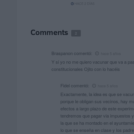
HACE 2 DÍAS
Comments
2
Braspanon
comentó:
hace 5 años
Y si yo no me quiero vacunar que va a pas
constitucionales Ojito con lo hacéis
Fidel
comentó:
hace 5 años
Exactamente, la idea es que se vacune
porque le obligan sus vecinos, hay 
efectos a largo plazo de este experi
tendremos que pagar via impuestos y 
la que se ha montado en el ayuntamie
lo que se enseña en clase y los padre