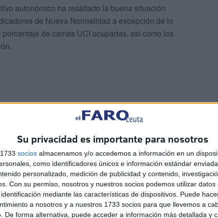
utivo autonómico ha resaltado la buena situación
ndicadores de Nueva Normalidad a excepción de lo
, al porcentaje de camas UCI ocupadas, así como los
ión.
á inmunizada con al menos una dosis
Su privacidad es importante para nosotros
s 1733
socios
almacenamos y/o accedemos a información en un disposit
sonales, como identificadores únicos e información estándar enviada 
ntenido personalizado, medición de publicidad y contenido, investigaci
os.
Con su permiso, nosotros y nuestros socios podemos utilizar datos 
identificación mediante las características de dispositivos. Puede hacer
ntimiento a nosotros y a nuestros 1733 socios para que llevemos a ca
. De forma alternativa, puede acceder a información más detallada y 
ejero de Sanidad ha indicado que más del 42% de esta