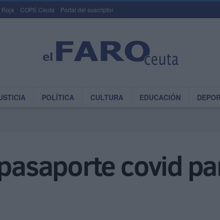
 Roja
COPE Ceuta
Portal del suscriptor
USTICIA
POLÍTICA
CULTURA
EDUCACIÓN
DEPO
 pasaporte covid par