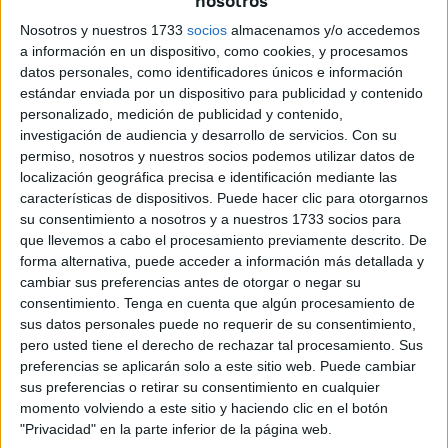
nosotros
a un acuerdo para la cesión del delantero hasta fin de
Nosotros y nuestros 1733
socios
almacenamos y/o accedemos
temporada.
a información en un dispositivo, como cookies, y procesamos
datos personales, como identificadores únicos e información
Sofiane, que llegó a la AD Ceuta FC para su filial en la
estándar enviada por un dispositivo para publicidad y contenido
23/24 tuvo un papel destacado y subió al
primer equipo
,
personalizado, medición de publicidad y contenido,
acumulando 5 tantos y 38 partidos en primera federación.
investigación de audiencia y desarrollo de servicios.
Con su
permiso, nosotros y nuestros socios podemos utilizar datos de
localización geográfica precisa e identificación mediante las
características de dispositivos. Puede hacer clic para otorgarnos
su consentimiento a nosotros y a nuestros 1733 socios para
que llevemos a cabo el procesamiento previamente descrito. De
forma alternativa, puede acceder a información más detallada y
cambiar sus preferencias antes de otorgar o negar su
consentimiento.
Tenga en cuenta que algún procesamiento de
sus datos personales puede no requerir de su consentimiento,
pero usted tiene el derecho de rechazar tal procesamiento. Sus
preferencias se aplicarán solo a este sitio web. Puede cambiar
sus preferencias o retirar su consentimiento en cualquier
momento volviendo a este sitio y haciendo clic en el botón
"Privacidad" en la parte inferior de la página web.