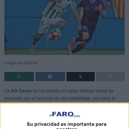
Imágenes cedidas
La
AD Ceuta
se ha movido en estas últimas horas de
mercado con el anuncio de dos futbolistas, uno para el
primer equipo (Zalazar) y otro para el segundo
(Yensebayeb) y la baja de Sofiane.
Su privacidad es importante para
La AD Ceuta FC y el Atlético Sanluqueño CF han llegado