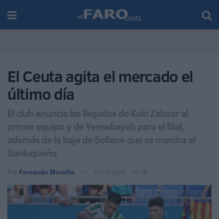
El Ceuta agita el mercado el
último día
El club anuncia las llegadas de Kuki Zalazar al
primer equipo y de Yensebayeb para el filial,
además de la baja de Sofiane que se marcha al
Sanluqueño
Por
Fernando Morcillo
03/02/2025 - 19:39