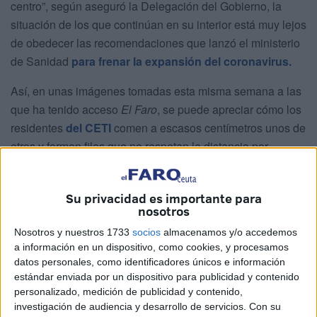
centro”, según aseguró la Delegación del Gobierno, la
situación de los que continúan en su interior está muy lejos
de obedecer las recomendaciones que lanzó el ministerio
de Sanidad
para frenar la expansión del coronavirus.
Así, en unas imágenes tomadas esta misma semana a las
que ha tenido acceso
El Faro
, se puede apreciar cómo los
residentes
del CETI
comen a escasos centímetros unos de
otros y forman filas que no respetan la distancia por
persona de al menos metro y medio de seguridad.
Su privacidad es importante para
nosotros
Nosotros y nuestros 1733
socios
almacenamos y/o accedemos
a información en un dispositivo, como cookies, y procesamos
datos personales, como identificadores únicos e información
estándar enviada por un dispositivo para publicidad y contenido
personalizado, medición de publicidad y contenido,
investigación de audiencia y desarrollo de servicios.
Con su