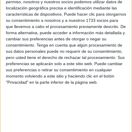
permiso, nosotros y nuestros socios podemos utilizar datos de
localización geográfica precisa e identificación mediante las
características de dispositivos. Puede hacer clic para otorgarnos
su consentimiento a nosotros y a nuestros 1733 socios para
que llevemos a cabo el procesamiento previamente descrito. De
forma alternativa, puede acceder a información más detallada y
cambiar sus preferencias antes de otorgar o negar su
consentimiento.
Tenga en cuenta que algún procesamiento de
sus datos personales puede no requerir de su consentimiento,
Desde que se decretó el estado de alarma, los residentes
pero usted tiene el derecho de rechazar tal procesamiento. Sus
preferencias se aplicarán solo a este sitio web. Puede cambiar
tampoco puede salir del centro por lo que son algunos
sus preferencias o retirar su consentimiento en cualquier
trabajadores los que les traen las compras que realizaban
momento volviendo a este sitio y haciendo clic en el botón
ellos cuando tenían libertad de movimientos.
"Privacidad" en la parte inferior de la página web.
Todo ello ha sido denunciado por el sindicato CGT Ceuta,
que exige el cumplimiento de los protocolos sanitarios