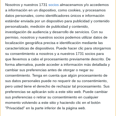
su marginalidad originalidad (competencia residual del
Nosotros y nuestros 1731
socios
almacenamos y/o accedemos
Ministerio por defecto). La sociedad ceutí, y con ella todas
a información en un dispositivo, como cookies, y procesamos
las instituciones, han llegado a la conclusión de que no se
datos personales, como identificadores únicos e información
puede hacer más de lo que se hace y que, al fin y al cabo,
estándar enviada por un dispositivo para publicidad y contenido
personalizado, medición de publicidad y contenido,
tampoco está tan mal. Dicho de otro modo, todo el mundo
investigación de audiencia y desarrollo de servicios.
Con su
ha perdido el interés en resolver los problemas educativos.
permiso, nosotros y nuestros socios podemos utilizar datos de
localización geográfica precisa e identificación mediante las
La administración local, atrincherada durante los últimos
características de dispositivos. Puede hacer clic para otorgarnos
veinte años en el socorrido “no somos competentes” ha
su consentimiento a nosotros y a nuestros 1731 socios para
renunciado, no sólo a colaborar, sino incluso a cumplir con
que llevemos a cabo el procesamiento previamente descrito. De
forma alternativa, puede acceder a información más detallada y
sus obligaciones básicas (el deplorable estado de los
cambiar sus preferencias antes de otorgar o negar su
colegios es una prueba irrefutable de su manifiesto
consentimiento.
Tenga en cuenta que algún procesamiento de
desinterés).
sus datos personales puede no requerir de su consentimiento,
pero usted tiene el derecho de rechazar tal procesamiento. Sus
La administración del estado (el MEFP), esta sí
preferencias se aplicarán solo a este sitio web. Puede cambiar
competente, ha decidido cronificar la desidia como única
sus preferencias o retirar su consentimiento en cualquier
momento volviendo a este sitio y haciendo clic en el botón
estrategia política y abandonarse a una estéril inercia
"Privacidad" en la parte inferior de la página web.
administrativa incapaz de intervenir con un mínimo de