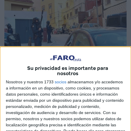
Imagen de archivo
Su privacidad es importante para
nosotros
Nosotros y nuestros 1733
socios
almacenamos y/o accedemos
a información en un dispositivo, como cookies, y procesamos
La situación geográfica de la Costa del Sol, su proximidad
datos personales, como identificadores únicos e información
estándar enviada por un dispositivo para publicidad y contenido
al
Estrecho de Gibraltar
y su cercanía con el norte de
personalizado, medición de publicidad y contenido,
África y
Marruecos
son factores clave para las
investigación de audiencia y desarrollo de servicios.
Con su
organizaciones criminales
a la hora de elegir ubicación.
permiso, nosotros y nuestros socios podemos utilizar datos de
Muestra de ello es la operación antidroga desarrollada
localización geográfica precisa e identificación mediante las
características de dispositivos. Puede hacer clic para otorgarnos