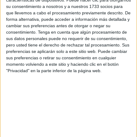
simultáneamente en Ceuta y la península
hace una
su consentimiento a nosotros y a nuestros 1733 socios para
semana.
que llevemos a cabo el procesamiento previamente descrito. De
forma alternativa, puede acceder a información más detallada y
Así lo ha expresado el comisario provincial de la
Policía
cambiar sus preferencias antes de otorgar o negar su
Nacional
en Málaga, Enrique Barón, y recoge la agencia
consentimiento.
Tenga en cuenta que algún procesamiento de
EFE
.
sus datos personales puede no requerir de su consentimiento,
pero usted tiene el derecho de rechazar tal procesamiento. Sus
El litoral malagueño en general y la ciudad de Marbella en
preferencias se aplicarán solo a este sitio web. Puede cambiar
sus preferencias o retirar su consentimiento en cualquier
particular son “un enclave internacional privilegiado, para
momento volviendo a este sitio y haciendo clic en el botón
los buenos y para los malos”, ha destacado el comisario
"Privacidad" en la parte inferior de la página web.
en relación a los delincuentes que eligen esta zona no
solo para vivir, sino como base de operaciones.
Además, la Costa del Sol ofrece excelentes oportunidades
de negocio donde invertir y en las que grandes sumas de
dinero, tanto de procedencia lícita como ilícita, pasan
desapercibidas, ha explicado.
En un encuentro organizado por el Club de Empresarios y