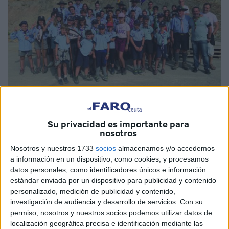
P.A.
Su privacidad es importante para
nosotros
Nosotros y nuestros 1733
socios
almacenamos y/o accedemos
Un grupo de 42 Scouts llegó a Ceuta el pasado 17 de julio
a información en un dispositivo, como cookies, y procesamos
para participar en la acampada de verano. Vienen desde
datos personales, como identificadores únicos e información
el Centro Scout Campello con base en Alicante y este
estándar enviada por un dispositivo para publicidad y contenido
verano han decidido viajar hasta la ciudad aceptando la
personalizado, medición de publicidad y contenido,
investigación de audiencia y desarrollo de servicios.
Con su
invitación de Jesús Martín, jefe de Scouts en Ceuta.
permiso, nosotros y nuestros socios podemos utilizar datos de
localización geográfica precisa e identificación mediante las
Los chicos y chicas tienen entre 5 y 22 años, la mayoría