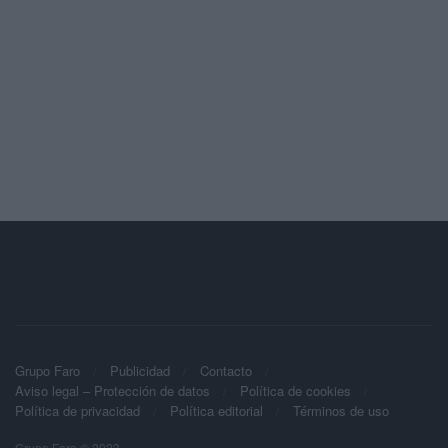
Grupo Faro
Publicidad
Contacto
Aviso legal – Protección de datos
Política de cookies
Política de privacidad
Política editorial
Términos de uso
Grupo Faro © 2023