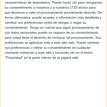
características de dispositivos. Puede hacer clic para otorgarnos
pertenecen a la agrupación alicantina pero se han sumado
su consentimiento a nosotros y a nuestros 1733 socios para
varios scouts ceutíes. Esta es la primera vez que el
que llevemos a cabo el procesamiento previamente descrito. De
campamento situado en la zona de
Calamocarro
recibe
forma alternativa, puede acceder a información más detallada y
cambiar sus preferencias antes de otorgar o negar su
un grupo invitado. La razón, tal y como explica María, la
consentimiento.
Tenga en cuenta que algún procesamiento de
coordinadora del grupo, se debe a “las particularidades de
sus datos personales puede no requerir de su consentimiento,
las comunicaciones” para viajar con niños desde Alicante.
pero usted tiene el derecho de rechazar tal procesamiento. Sus
A pesar de ello, ha destacado estar “encantada con la
preferencias se aplicarán solo a este sitio web. Puede cambiar
ciudad y con la acogida de los scouts ceutíes”.
sus preferencias o retirar su consentimiento en cualquier
momento volviendo a este sitio y haciendo clic en el botón
Los jóvenes que participan aprenden conocimientos sobre
"Privacidad" en la parte inferior de la página web.
orientación, vegetación, animales, supervivencia… pero a
su vez, entre juegos y convivencia, adquieren valores que
van mucho más allá de reconocer los puntos cardinales.
Según explica Lobo valeroso, nombre scout de uno de los
coordinadores de Campello, “los scouts aprenden a
trabajar en equipo, esto es muy importante para su futuro
laboral”. Otro de los monitores, Halcón paridero -por su