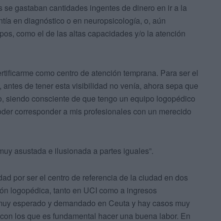
s se gastaban cantidades ingentes de dinero en ir a la
tía en diagnóstico o en neuropsicología, o, aún
os, como el de las altas capacidades y/o la atención
ertificarme como centro de atención temprana. Para ser el
 antes de tener esta visibilidad no venía, ahora sepa que
o, siendo consciente de que tengo un equipo logopédico
poder corresponder a mis profesionales con un merecido
“muy asustada e ilusionada a partes iguales”.
ad por ser el centro de referencia de la ciudad en dos
ón logopédica, tanto en UCI como a ingresos
io muy esperado y demandado en Ceuta y hay casos muy
d con los que es fundamental hacer una buena labor. En