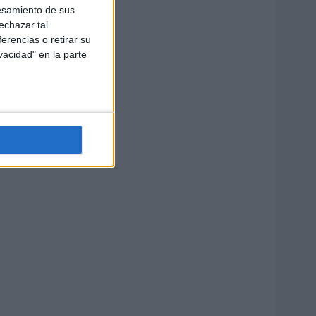
esamiento de sus
echazar tal
erencias o retirar su
vacidad" en la parte