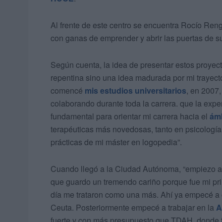
Al frente de este centro se encuentra Rocío Ren
con ganas de emprender y abrir las puertas de su
Según cuenta, la idea de presentar estos proyect
repentina sino una idea madurada por mi trayect
comencé
mis estudios universitarios
, en 2007
colaborando durante toda la carrera. que la expe
fundamental para orientar mi carrera hacia el
ámb
terapéuticas más novedosas, tanto en psicología
prácticas de mi máster en logopedia”.
Cuando llegó a la Ciudad Autónoma, “empiezo a 
que guardo un tremendo cariño porque fue mi pri
día me trataron como una más. Ahí ya empecé a
Ceuta. Posteriormente empecé a trabajar en la
A
fuerte y con más presupuesto que TDAH, donde t