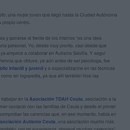
gifo, una mujer joven que llegó hasta la Ciudad Autónoma
 propio centro.
os y ponerse al frente de los mismos “es una idea
oria personal. Yo, desde muy pronto, casi desde que
, ya empecé a colaborar en Autismo Sevilla. Y seguí
riencia que obtuve, ya aún antes de ser psicóloga, fue
ito infantil y juvenil
y a especializarme en las técnicas
 como en logopedia, ya que allí también hice las
trabajar en la
Asociación TDAH Ceuta
, asociación a la
mer contacto con las familias de Ceuta y desde el primer
 comprobar las carencias que, en ese momento, había en
sociación Autismo Ceuta
, una asociación mucho más
ambién, por mi experiencia, observé muchas carencias”,