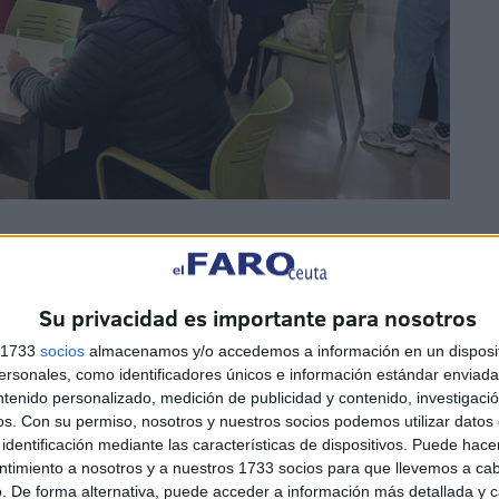
esde el Módulo de Igualdad de Género de la Formación
 llevado a cabo distintas acciones.
Su privacidad es importante para nosotros
s 1733
socios
almacenamos y/o accedemos a información en un disposit
sonales, como identificadores únicos e información estándar enviada 
ntenido personalizado, medición de publicidad y contenido, investigaci
os.
Con su permiso, nosotros y nuestros socios podemos utilizar datos 
identificación mediante las características de dispositivos. Puede hacer
ntimiento a nosotros y a nuestros 1733 socios para que llevemos a ca
de Educación Social, de la
Universidad de Granada en
. De forma alternativa, puede acceder a información más detallada y 