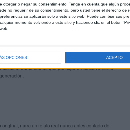
 hicieron historia'. Definido como un trabajo de
e otorgar o negar su consentimiento.
Tenga en cuenta que algún proc
de no requerir de su consentimiento, pero usted tiene el derecho de r
aportación a la humanidad de mujeres destacadas en
referencias se aplicarán solo a este sitio web. Puede cambiar sus pref
 deporte y el activismo feminista”.
alquier momento volviendo a este sitio y haciendo clic en el botón "Pri
 web.
da especial
ualmente, en sus instalaciones, ubicadas en el Edificio
ÁS OPCIONES
ACEPTO
bo un cine fórum, con la proyección de la película
ientíficas afroamericanas que participaron decisivamente
 generación.
 original, narra un relato real nunca antes contado de