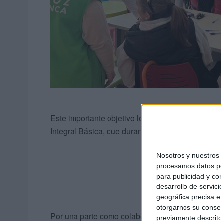
Este importante objetivo lo ha podido cumplir d
Integral Básica, que durante toda esta semana ha
Nosotros y nuestro
procesamos datos per
para publicidad y co
desarrollo de servici
geográfica precisa e 
otorgarnos su conse
Por una parte como colaboración de la práctica 
previamente descrito