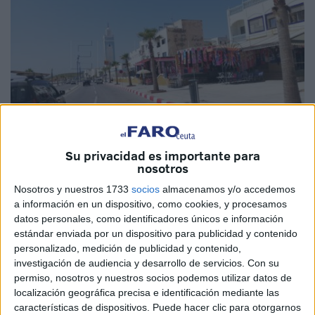
Su privacidad es importante para
nosotros
Imagen de archivo
Nosotros y nuestros 1733
socios
almacenamos y/o accedemos
a información en un dispositivo, como cookies, y procesamos
datos personales, como identificadores únicos e información
estándar enviada por un dispositivo para publicidad y contenido
Los habitantes del barrio de Bab Sebta, en la ciudad
personalizado, medición de publicidad y contenido,
marroquí de Fnideq (Castillejos), vecina de Ceuta, han
investigación de audiencia y desarrollo de servicios.
Con su
alzado su voz con vehemencia ante las acciones
permiso, nosotros y nuestros socios podemos utilizar datos de
desplegadas por los propietarios de una institución
localización geográfica precisa e identificación mediante las
características de dispositivos. Puede hacer clic para otorgarnos
educativa privada muy arraigada en esta comunidad.