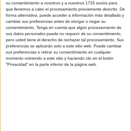
su consentimiento a nosotros y a nuestros 1733 socios para
que llevemos a cabo el procesamiento previamente descrito. De
Estas acciones, señalan con preocupación, "perturban la
forma alternativa, puede acceder a información más detallada y
serenidad que históricamente ha caracterizado nuestra
cambiar sus preferencias antes de otorgar o negar su
vida aquí, amenazando tanto nuestro bienestar físico como
consentimiento.
Tenga en cuenta que algún procesamiento de
psicológico".
sus datos personales puede no requerir de su consentimiento,
pero usted tiene el derecho de rechazar tal procesamiento. Sus
En una detallada y apasionada petición de protesta
preferencias se aplicarán solo a este sitio web. Puede cambiar
sus preferencias o retirar su consentimiento en cualquier
dirigida al presidente de la Comuna de Fnideq, los
momento volviendo a este sitio y haciendo clic en el botón
ciudadanos han plasmado con meticulosidad una serie de
"Privacidad" en la parte inferior de la página web.
actividades que consideran "ilegales" y que han sido
llevadas a cabo por los dueños de la institución educativa.
Estas actividades, aseveran los residentes, contradicen
frontalmente la misión fundamental de la institución, que
es la provisión de enseñanza privada de calidad.
La petición, cuya copia obra en poder del periódico
Press
Tétouan
, que ha destapado esta noticia en el norte de