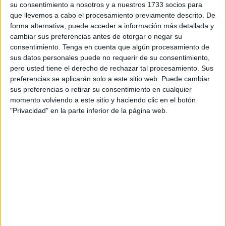
su consentimiento a nosotros y a nuestros 1733 socios para
de Aquiles en enero.
que llevemos a cabo el procesamiento previamente descrito. De
forma alternativa, puede acceder a información más detallada y
A pesar de todo, disputó un total de 1.260 minutos en 14
cambiar sus preferencias antes de otorgar o negar su
encuentros. No marcó ningún gol y recibió 5 tarjetas
consentimiento.
Tenga en cuenta que algún procesamiento de
amarillas.
sus datos personales puede no requerir de su consentimiento,
pero usted tiene el derecho de rechazar tal procesamiento. Sus
preferencias se aplicarán solo a este sitio web. Puede cambiar
sus preferencias o retirar su consentimiento en cualquier
momento volviendo a este sitio y haciendo clic en el botón
"Privacidad" en la parte inferior de la página web.