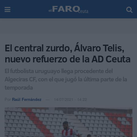
El central zurdo, Álvaro Telis,
nuevo refuerzo de la AD Ceuta
El futbolista uruguayo llega procedente del
Algeciras CF, con el que jugó la última parte de la
temporada
Por
Raúl Fernández
14/07/2021 - 14:22