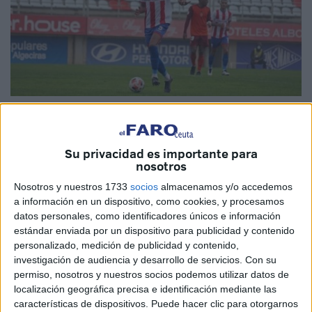
Su privacidad es importante para
nosotros
El Ceuta
continúa con su planificación de la plantilla y hoy
ha anunciado la contratación del central zurdo, Álvaro
Nosotros y nuestros 1733
socios
almacenamos y/o accedemos
Telis. El jugador de 24 años llega procedente del
a información en un dispositivo, como cookies, y procesamos
datos personales, como identificadores únicos e información
Algeciras CF
, con el que disputó sus últimos
estándar enviada por un dispositivo para publicidad y contenido
compromisos.
personalizado, medición de publicidad y contenido,
investigación de audiencia y desarrollo de servicios.
Con su
La temporada pasada para este
futbolista
uruguayo no
permiso, nosotros y nuestros socios podemos utilizar datos de
fue del todo bien, ya que comenzó jugando en el Lealtad y
localización geográfica precisa e identificación mediante las
luego pasó al Algeciras, con el que se lesionó en el tendón
características de dispositivos. Puede hacer clic para otorgarnos