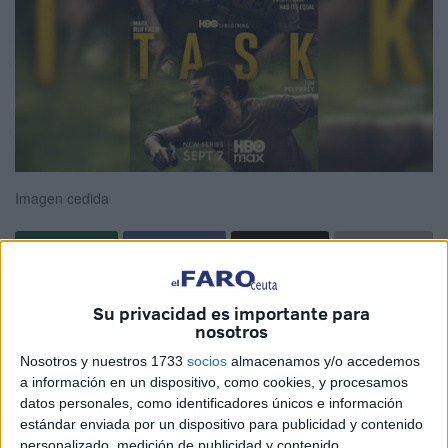
Imagen cedida
No hay que tomarse a la ligera cuando HBO Max estrena
Su privacidad es importante para
un thriller que, además, viene con la vitola de ser una de
nosotros
las producciones del año. Se trata de una miniserie,
Nosotros y nuestros 1733
socios
almacenamos y/o accedemos
formato ahora muy de moda, pues permite contar una
a información en un dispositivo, como cookies, y procesamos
historia con mayor metraje que el de una película, no se
datos personales, como identificadores únicos e información
hace bola por esclavizarse a un número determinado de
estándar enviada por un dispositivo para publicidad y contenido
personalizado, medición de publicidad y contenido,