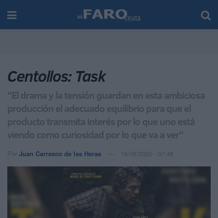
Centollos: Task
"El drama y la tensión guardan en esta ambiciosa
producción el adecuado equilibrio para que el
producto transmita interés por lo que uno está
viendo como curiosidad por lo que va a ver"
Por
Juan Carrasco de las Heras
15/09/2025 - 07:48