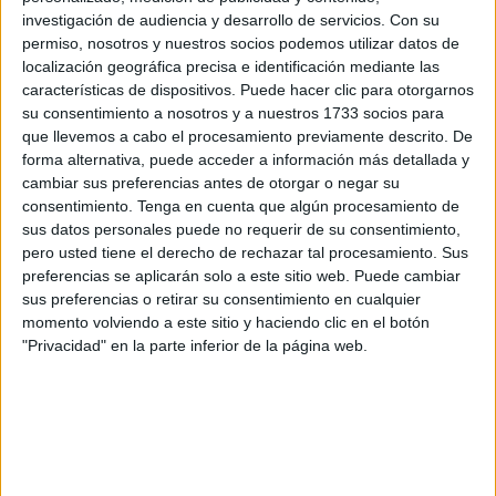
temporadas, y te permite por diversos motivos (agenda,
investigación de audiencia y desarrollo de servicios.
Con su
presupuesto…), contar con estrellas del panorama
permiso, nosotros y nuestros socios podemos utilizar datos de
interpretativo que, de otra forma, difícilmente se lanzan a la
localización geográfica precisa e identificación mediante las
aventura en la pequeña pantalla). Porque cuando te
características de dispositivos. Puede hacer clic para otorgarnos
su consentimiento a nosotros y a nuestros 1733 socios para
decides a agasajar al respetable cocinándoles un buen
que llevemos a cabo el procesamiento previamente descrito. De
arroz, si le echas centollos frescos, tienes la mitad del éxito
forma alternativa, puede acceder a información más detallada y
garantizado de antemano.
cambiar sus preferencias antes de otorgar o negar su
consentimiento.
Tenga en cuenta que algún procesamiento de
Los “centollos” de este atinado reparto están encabezados
sus datos personales puede no requerir de su consentimiento,
por un Mark Rufallo que pasó la frontera de que se dijera
pero usted tiene el derecho de rechazar tal procesamiento. Sus
preferencias se aplicarán solo a este sitio web. Puede cambiar
de él que está en un gran momento profesional;
sus preferencias o retirar su consentimiento en cualquier
sencillamente es un actor fabuloso, sin estridencias, con la
momento volviendo a este sitio y haciendo clic en el botón
enorme virtud de transmitir verdad, y capaz de sobrevivir a
"Privacidad" en la parte inferior de la página web.
convertirse en un icono de Marvel (¡Hulk aplasta!) sin
encasillarse. Todo un hito.
Rufallo interpreta a un protagonista diferente, y eso es
mucho decir con tanto género disponible, un antiguo