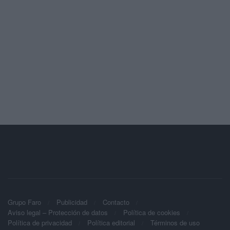
Grupo Faro
Publicidad
Contacto
Aviso legal – Protección de datos
Política de cookies
Política de privacidad
Política editorial
Términos de uso