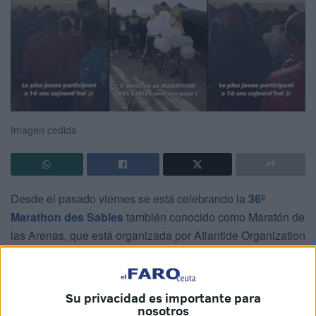
Imagen cedida
Desde el pasado viernes se está celebrando la
36º
Marathon des Sables
también conocido como Maratón de
las Arenas, que está organizada por Atlantide Organization
Internationale y que se prolongará hasta el lunes 4 de abril
de 2022 con un duro y exigente recorrido por el sur de
Marruecos
. Allí está representada Ceuta, al menos de la
Su privacidad es importante para
mano de
Ismael Dris y su hijo Muhammad
.
nosotros