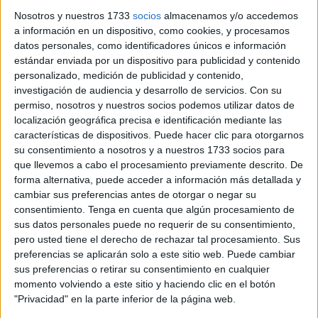
Nosotros y nuestros 1733
socios
almacenamos y/o accedemos
Esta edición ha reunido alrededor de 1.200 participantes
a información en un dispositivo, como cookies, y procesamos
entre los que se encuentran los dos ceutíes Ismael Dris y
datos personales, como identificadores únicos e información
Muhammad Dris. Ismael está participando en su sexta
estándar enviada por un dispositivo para publicidad y contenido
edición pero en esta de 2022 ha decidido correr con su
personalizado, medición de publicidad y contenido,
investigación de audiencia y desarrollo de servicios.
Con su
joven hijo.
permiso, nosotros y nuestros socios podemos utilizar datos de
localización geográfica precisa e identificación mediante las
Momentos antes de afrontar una nueva etapa del duro
características de dispositivos. Puede hacer clic para otorgarnos
maratón, Muhammad Dris, el joven ceutí que participa en
su consentimiento a nosotros y a nuestros 1733 socios para
el evento en compañía de su padre Ismael, ha recibido una
que llevemos a cabo el procesamiento previamente descrito. De
gran sorpresa por su cumpleaños de parte de la
forma alternativa, puede acceder a información más detallada y
cambiar sus preferencias antes de otorgar o negar su
organización y de los participantes. El joven ha cumplido
consentimiento.
Tenga en cuenta que algún procesamiento de
16 años disfrutando de una aventura que jamás olvidará
sus datos personales puede no requerir de su consentimiento,
con su padre y se le ha dado una sorpresa que ha
pero usted tiene el derecho de rechazar tal procesamiento. Sus
quedado recogida en un vídeo dado a conocer por la
preferencias se aplicarán solo a este sitio web. Puede cambiar
sus preferencias o retirar su consentimiento en cualquier
organización.
momento volviendo a este sitio y haciendo clic en el botón
"Privacidad" en la parte inferior de la página web.