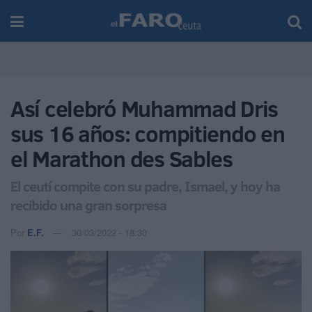
Así celebró Muhammad Dris
sus 16 años: compitiendo en
el Marathon des Sables
El ceutí compite con su padre, Ismael, y hoy ha
recibido una gran sorpresa
Por
E.F.
30/03/2022 - 18:30