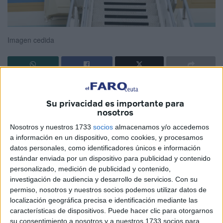
Imagen cedida
En ocasiones el adoctrinamiento, la ignorancia, el odio, el
posicionamiento político radical o no pararse a pensar
Su privacidad es importante para
nosotros
sobre lo que ocurre a nuestro alrededor nos lleva a
aplaudir decisiones inmorales e ilegales con argumentos
Nosotros y nuestros 1733
socios
almacenamos y/o accedemos
a información en un dispositivo, como cookies, y procesamos
que no se sostienen. Ha pasado con la detención del
datos personales, como identificadores únicos e información
presidente de Venezuela, Nicolás Maduro, y va camino de
estándar enviada por un dispositivo para publicidad y contenido
pasar con la intervención de Estados Unidos en Cuba.
personalizado, medición de publicidad y contenido,
investigación de audiencia y desarrollo de servicios.
Con su
Durante décadas, Estados Unidos ha presentado a Cuba
permiso, nosotros y nuestros socios podemos utilizar datos de
como un gobierno comunista autoritario, donde no se
localización geográfica precisa e identificación mediante las
características de dispositivos. Puede hacer clic para otorgarnos
respetan los derechos humanos y, por tanto, debe aislarse
su consentimiento a nosotros y a nuestros 1733 socios para