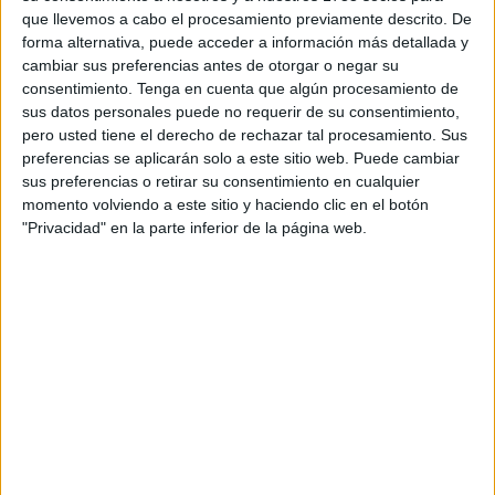
mediante sanciones económicas y bloqueos financieros.
que llevemos a cabo el procesamiento previamente descrito. De
Sin embargo, al mismo tiempo, Washington mantiene una
forma alternativa, puede acceder a información más detallada y
relación amistosa con China, un país gobernado por un
cambiar sus preferencias antes de otorgar o negar su
consentimiento.
Tenga en cuenta que algún procesamiento de
partido comunista autoritario, donde no se respetan los
sus datos personales puede no requerir de su consentimiento,
derechos humanos.
pero usted tiene el derecho de rechazar tal procesamiento. Sus
preferencias se aplicarán solo a este sitio web. Puede cambiar
Esta contradicción revela una realidad difícil de ocultar y
sus preferencias o retirar su consentimiento en cualquier
que no es otra, que sus intervenciones no tienen principios
momento volviendo a este sitio y haciendo clic en el botón
ideológicos, más bien y, sobre todo, intereses económicos.
"Privacidad" en la parte inferior de la página web.
La democracia y los derechos humanos no importan si
existen otras razones más importantes, como el dinero y el
miedo a la respuesta del adversario. Esas son las razones.
Recientemente hemos visto a Donald Trump, faltar el
respeto al presidente de Ucrania, Zelenski, y se ha
permitido insultar y menospreciar a líderes de otros
muchos países. Sin embargo, en su reciente viaje a China,
ha sido muy respetuoso, no se ha saltado el protocolo