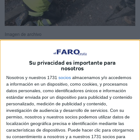
Imagen de archivo
Su privacidad es importante para
Desde CCOO de Ceuta, queremos trasladar públicamente
nosotros
nuestro reconocimiento y agradecimiento a la plantilla de
Nosotros y nuestros 1731
socios
almacenamos y/o accedemos
Obimace, la empresa municipal de la Ciudad Autónoma de
a información en un dispositivo, como cookies, y procesamos
Ceuta, por la labor ejemplar que realiza en el
datos personales, como identificadores únicos e información
mantenimiento y mejora de nuestra ciudad.
estándar enviada por un dispositivo para publicidad y contenido
personalizado, medición de publicidad y contenido,
En demasiadas ocasiones, el trabajo esencial queda
investigación de audiencia y desarrollo de servicios.
Con su
permiso, nosotros y nuestros socios podemos utilizar datos de
oculto tras la rutina. Sin embargo, los hombres y mujeres
localización geográfica precisa e identificación mediante las
de Obimace son parte fundamental del engranaje que
características de dispositivos. Puede hacer clic para otorgarnos
permite que Ceuta funcione y avance. Su aportación diaria
su consentimiento a nosotros y a nuestros 1731 socios para