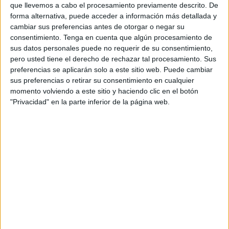
no solo sostiene servicios públicos indispensables, sino
que llevemos a cabo el procesamiento previamente descrito. De
forma alternativa, puede acceder a información más detallada y
que también contribuye activamente a mejorar la calidad
cambiar sus preferencias antes de otorgar o negar su
de vida de la ciudadanía. Desde CCOO queremos decir
consentimiento.
Tenga en cuenta que algún procesamiento de
alto y claro que su trabajo importa, y mucho.
sus datos personales puede no requerir de su consentimiento,
pero usted tiene el derecho de rechazar tal procesamiento. Sus
Hablamos de quienes, desde primera hora del día, se
preferencias se aplicarán solo a este sitio web. Puede cambiar
encargan de mantener parques infantiles seguros y limpios
sus preferencias o retirar su consentimiento en cualquier
para nuestras niñas y niños; de quienes repintan calles,
momento volviendo a este sitio y haciendo clic en el botón
"Privacidad" en la parte inferior de la página web.
reparan aceras, cuidan de nuestras zonas verdes, instalan
señalización vial, limpian zonas tan complejas como el
entorno del Tarajal o el pantano, y asumen tareas de
mantenimiento en instalaciones municipales de todo tipo.
Son pintores, fontaneros, cerrajeros, albañiles, carpinteros,
soldadores, jardineros, conductores… trabajadores
polivalentes y comprometidos con su labor.
Son muchos los ámbitos de actuación de Obimace y, en
todos ellos, la plantilla demuestra profesionalidad,