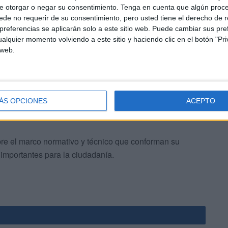
e otorgar o negar su consentimiento.
Tenga en cuenta que algún proc
de no requerir de su consentimiento, pero usted tiene el derecho de r
iendo los retos técnicos y sociales emergentes y, en
referencias se aplicarán solo a este sitio web. Puede cambiar sus pref
 el debate en la disciplina de seguridad y salud en su
alquier momento volviendo a este sitio y haciendo clic en el botón "Pri
 web.
ÁS OPCIONES
ACEPTO
obre el marco normativo y técnico que conforman su
 importantes para la ciudadanía.