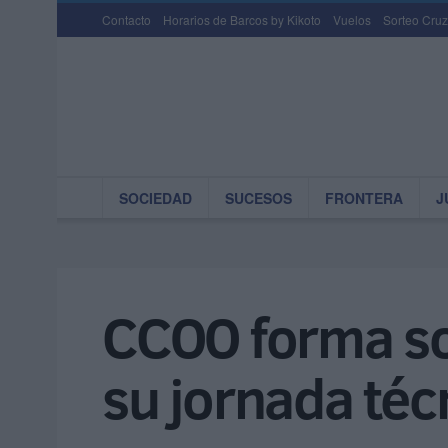
Contacto
Horarios de Barcos by Kikoto
Vuelos
Sorteo Cruz
SOCIEDAD
SUCESOS
FRONTERA
J
CCOO forma so
su jornada téc