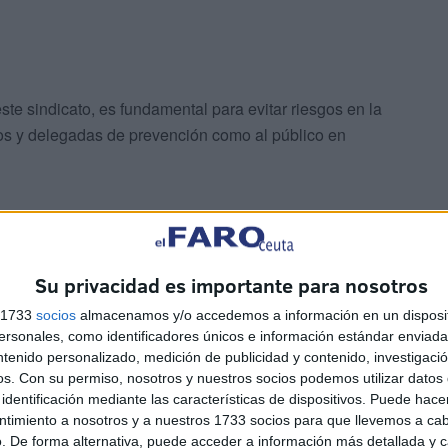
e sindicato, es fundamental para evitar riesgos en la
os y delegadas de prevención como al público en
ajo normativo y técnico
Su privacidad es importante para nosotros
s 1733
socios
almacenamos y/o accedemos a información en un disposit
sonales, como identificadores únicos e información estándar enviada 
ntenido personalizado, medición de publicidad y contenido, investigaci
os.
Con su permiso, nosotros y nuestros socios podemos utilizar datos 
ponencia de Carolina Vidal, secretaria de la Mujer e
identificación mediante las características de dispositivos. Puede hacer
e CCOO y con Carolina Gallego, médico internista y
ntimiento a nosotros y a nuestros 1733 socios para que llevemos a ca
. De forma alternativa, puede acceder a información más detallada y 
 y Servicios Sociosanitarios de CCOO.