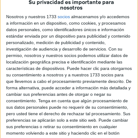
Su privacidad es importante para
nosotros
Nosotros y nuestros 1733
socios
almacenamos y/o accedemos
a información en un dispositivo, como cookies, y procesamos
datos personales, como identificadores únicos e información
estándar enviada por un dispositivo para publicidad y contenido
Peticiones
personalizado, medición de publicidad y contenido,
investigación de audiencia y desarrollo de servicios.
Con su
permiso, nosotros y nuestros socios podemos utilizar datos de
Lorena Díaz, secretaria de la Federación de Enseñanza,
localización geográfica precisa e identificación mediante las
ha trasladado el listado de peticiones formuladas a la
características de dispositivos. Puede hacer clic para otorgarnos
comunidad internacional. Desde ese rincón en el corazón
su consentimiento a nosotros y a nuestros 1733 socios para
que llevemos a cabo el procesamiento previamente descrito. De
de la ciudad, han dado cuenta de
la incomodidad que les
forma alternativa, puede acceder a información más detallada y
provoca
lo que puede pasar en adelante tras la firma.
cambiar sus preferencias antes de otorgar o negar su
consentimiento.
Tenga en cuenta que algún procesamiento de
La primera
reclamación
ha sido la de reconocer
sus datos personales puede no requerir de su consentimiento,
internacionalmente un estado palestino “viable” en el que
pero usted tiene el derecho de rechazar tal procesamiento. Sus
se
“imponga la paz”
. CCOO, con la finalidad de que se
preferencias se aplicarán solo a este sitio web. Puede cambiar
sus preferencias o retirar su consentimiento en cualquier
cumpla con el anuncio del alto al fuego, ha solicitado que
momento volviendo a este sitio y haciendo clic en el botón
“sea permanente y verificable”.