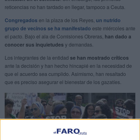
reticencias no han tardado en llegar, tampoco a Ceuta.
Congregados
en la plaza de los Reyes,
un nutrido
grupo de vecinos se ha manifestado
este miércoles ante
el pacto. Bajo el ala de Comisiones Obreras,
han dado a
conocer sus inquietudes
y demandas.
Los integrantes de la entidad
se han mostrado críticos
ante la decisión y han hecho hincapié en la necesidad de
que el acuerdo sea cumplido. Asimismo, han resaltado
que es preciso asegurar el bienestar de los gazatíes.