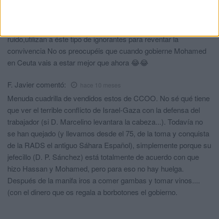
con Palestina? Porque no paraban de nombrarla.Los vendidos
de los sindicatos y los partidos promusulmanes que son los que
invitan y convocan a los cabeza hueca que sólo van a hacer
ruido,utilizan a éste tipo de ignorantes para reventar la
convivencia No os preocupéis que cuando gobierne Mohamed
en Ceuta vais a estar mejor que ahora 😂😂
F. Javier
comentó:
hace 10 meses
Menuda cuadrilla de vendidos estos de CCOO. No sé qué tiene
que ver el terrible conflicto de Israel-Gaza con la defensa del
trabajador (si D. Marcelino levantara la cabeza...). Todavía no
se han quejado (y llevamos desde el 75, de la toma y conquista
de la RADS el antiguo Sáhara Español), simplemente porque su
jefecillo (D. P. Sánchez) está totalmente de acuerdo con que
hizo Hassan y Mohamed, pero para eso no hay huelga.
Después de la manifa iros a comer gambas y tomar vinos....
(con el dinero que os regala a borbotones el gobierno.