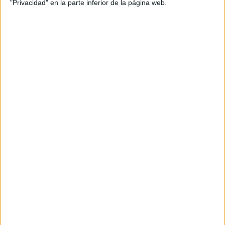
"Privacidad" en la parte inferior de la página web.
Otra de las propuestas que han estimado como
imprescindible es facilitar y asegurar la llegada de
la
ayuda humanitaria de forma inmediata
. La devastación
que ha dejado tras de sí los ataques violentos también
requieren de una solución.
Los integrantes de la concentración han destacado que es
fundamental una “reconstrucción enfocada en
los
intereses del pueblo
y no de los de la especulación
extranjera”.