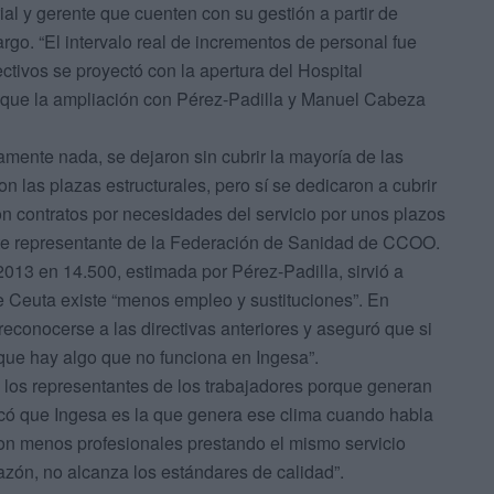
rial y gerente que cuenten con su gestión a partir de
argo. “El intervalo real de incrementos de personal fue
tivos se proyectó con la apertura del Hospital
yó que la ampliación con Pérez-Padilla y Manuel Cabeza
amente nada, se dejaron sin cubrir la mayoría de las
las plazas estructurales, pero sí se dedicaron a cubrir
n contratos por necesidades del servicio por unos plazos
este representante de la Federación de Sanidad de CCOO.
013 en 14.500, estimada por Pérez-Padilla, sirvió a
Ceuta existe “menos empleo y sustituciones”. En
reconocerse a las directivas anteriores y aseguró que si
rque hay algo que no funciona en Ingesa”.
 los representantes de los trabajadores porque generan
licó que Ingesa es la que genera ese clima cuando habla
n menos profesionales prestando el mismo servicio
razón, no alcanza los estándares de calidad”.