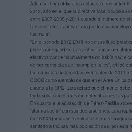
Además, Lara pidió a los actuales director territo
2012, año en el que la directiva local ocupó su c
entre 2007-2008 y 2011 cuando el número de efec
Universitario”, subrayó Lara por lo cual conclu
fue “nula”.
“En el periodo 2012-2013 no se sustituye práctic
plazas que quedaron vacantes. Tampoco cubrieron 
efectivos donde habitualmente no había nadie co
de permanencia que incumplen la ley”, criticó 
La reducción de jornadas eventuales de 2011 a 2
CCOO como ejemplo de que en el Área Única de 
cuanto a la OPE, Lara aclaró que el mérito debe 
tarda seis o siete años en materializarse, “es po
En cuanto a la acusación de Pérez-Padilla sobre
“alarma social” con sus declaraciones, Lara rep
de 15.000 jornadas eventuales menos “porque so
sanitario a inclusa más población que, por esta 