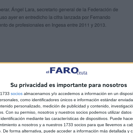
erar. Ángel Lara, secretario general de la Federación de
so ayer en entredicho la cifra lanzada por Fernando
emento de profesionales en Ingesa entre 2011 y 2013.
Su privacidad es importante para nosotros
s 1733
socios
almacenamos y/o accedemos a información en un disposit
sonales, como identificadores únicos e información estándar enviada 
ntenido personalizado, medición de publicidad y contenido, investigaci
os.
Con su permiso, nosotros y nuestros socios podemos utilizar datos 
identificación mediante las características de dispositivos. Puede hacer
ntimiento a nosotros y a nuestros 1733 socios para que llevemos a ca
. De forma alternativa, puede acceder a información más detallada y 