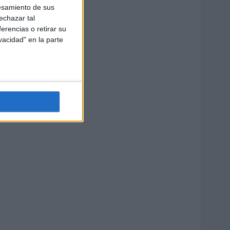
esamiento de sus
echazar tal
erencias o retirar su
vacidad" en la parte