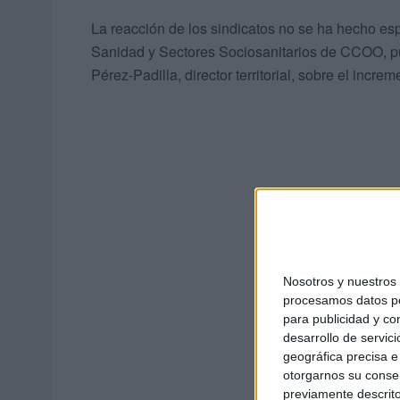
La reacción de los sindicatos no se ha hecho esp
Sanidad y Sectores Sociosanitarios de CCOO, pu
Pérez-Padilla, director territorial, sobre el incr
Nosotros y nuestro
procesamos datos per
para publicidad y co
desarrollo de servici
geográfica precisa e 
otorgarnos su conse
previamente descrito