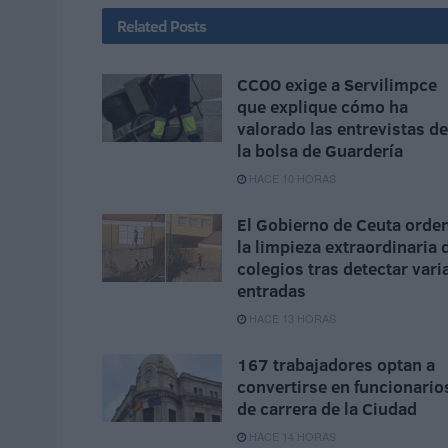
Related
Posts
CCOO exige a Servilimpce
que explique cómo ha
valorado las entrevistas de
la bolsa de Guardería
HACE 10 HORAS
El Gobierno de Ceuta orde
la limpieza extraordinaria 
colegios tras detectar vari
entradas
HACE 13 HORAS
167 trabajadores optan a
convertirse en funcionario
de carrera de la Ciudad
HACE 14 HORAS