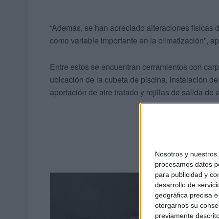
“Además, se han apreciado alteraciones físicas d
como variable importante en la climatización”, a
Entre estos se encuentran cerramientos con carpi
ubicación de la cubeta de piscina, instalación de
aportación de aire tratado y rejillas de salida de
Nosotros y nuestro
procesamos datos per
para publicidad y co
desarrollo de servici
geográfica precisa e 
otorgarnos su conse
previamente descrito