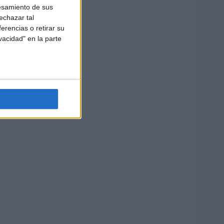
esamiento de sus
echazar tal
erencias o retirar su
vacidad" en la parte