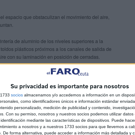
el espacio que obstaculizan el movimiento del aire,
puntan.
ntería de aluminio de los niveles superiores a la
 toldos plásticos próximos a los canales de salida de
 aire con su laminación en posición de cerradas.
Su privacidad es importante para nosotros
s 1733
socios
almacenamos y/o accedemos a información en un disposit
sonales, como identificadores únicos e información estándar enviada 
ntenido personalizado, medición de publicidad y contenido, investigaci
os.
Con su permiso, nosotros y nuestros socios podemos utilizar datos 
identificación mediante las características de dispositivos. Puede hacer
ntimiento a nosotros y a nuestros 1733 socios para que llevemos a ca
. De forma alternativa, puede acceder a información más detallada y 