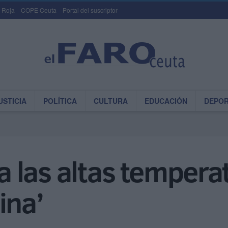
 Roja
COPE Ceuta
Portal del suscriptor
USTICIA
POLÍTICA
CULTURA
EDUCACIÓN
DEPO
las altas temperat
ina’