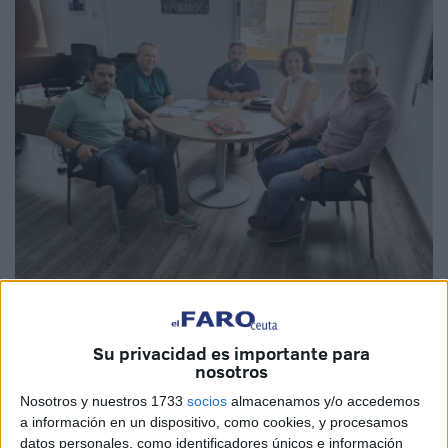
Imagen cedida
Su privacidad es importante para
nosotros
La
Federación de Servicios a la Ciudadanía de CCOO
Nosotros y nuestros 1733
socios
almacenamos y/o accedemos
a información en un dispositivo, como cookies, y procesamos
de Ceuta ha mantenido una reunión con la
Gerencia de
datos personales, como identificadores únicos e información