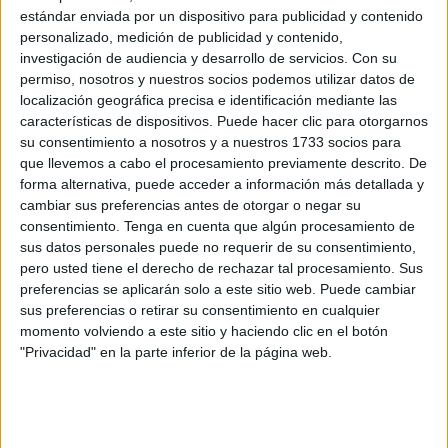
Amgevicesa
y el
Grupo Socialista
con el objetivo de
estándar enviada por un dispositivo para publicidad y contenido
desbloquear el convenio colectivo
y abordar la
personalizado, medición de publicidad y contenido,
aprobación de las
bases de promoción interna
.
investigación de audiencia y desarrollo de servicios.
Con su
permiso, nosotros y nuestros socios podemos utilizar datos de
Tras el encuentro y el intercambio de posiciones, desde
localización geográfica precisa e identificación mediante las
características de dispositivos. Puede hacer clic para otorgarnos
CCOO
indican que,
en lo relativo al convenio colectivo
,
su consentimiento a nosotros y a nuestros 1733 socios para
el Grupo Socialista “no mostró inconvenientes a su
que llevemos a cabo el procesamiento previamente descrito. De
aprobación, quedando a la espera de conocer las
forma alternativa, puede acceder a información más detallada y
posiciones de otras organizaciones sindicales que
cambiar sus preferencias antes de otorgar o negar su
consentimiento.
Tenga en cuenta que algún procesamiento de
participaron en la negociación”.
sus datos personales puede no requerir de su consentimiento,
pero usted tiene el derecho de rechazar tal procesamiento. Sus
Expone Comisiones que el texto del Convenio solo recibió
preferencias se aplicarán solo a este sitio web. Puede cambiar
el voto en contra de CGT.
sus preferencias o retirar su consentimiento en cualquier
momento volviendo a este sitio y haciendo clic en el botón
La puntualización de CGT tras la
"Privacidad" en la parte inferior de la página web.
nota de CCOO
A este respecto, desde CGT se ha puntualizado que su