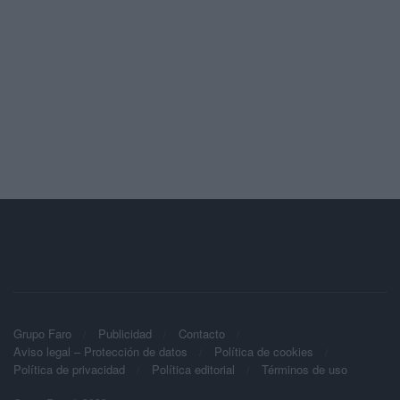
Grupo Faro
Publicidad
Contacto
Aviso legal – Protección de datos
Política de cookies
Política de privacidad
Política editorial
Términos de uso