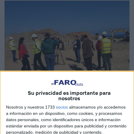
Cedida
Su privacidad es importante para
nosotros
Nosotros y nuestros 1733
socios
almacenamos y/o accedemos
a información en un dispositivo, como cookies, y procesamos
datos personales, como identificadores únicos e información
El pasado mes de junio,
Marruecos hacía oficial su
estándar enviada por un dispositivo para publicidad y contenido
intención de levantar una zona comercial en
personalizado, medición de publicidad y contenido,