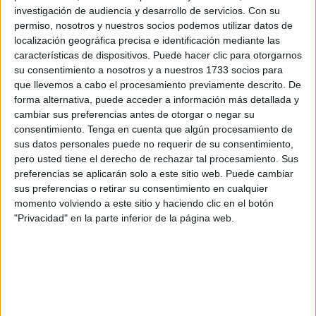
Castillejos
. Una noticia que elevaba, con ella, las
investigación de audiencia y desarrollo de servicios.
Con su
esperanzas de tantas familias que habían sufrido las
permiso, nosotros y nuestros socios podemos utilizar datos de
secuelas económicas del cierre de la frontera con Ceuta.
localización geográfica precisa e identificación mediante las
características de dispositivos. Puede hacer clic para otorgarnos
Aunque el inicio de estas obras estaba fechado, en un
su consentimiento a nosotros y a nuestros 1733 socios para
principio, para el mes de abril, la irrupción de la pandemia
que llevemos a cabo el procesamiento previamente descrito. De
atrasó los plazos hasta el verano. Sin embargo, no fue esto
forma alternativa, puede acceder a información más detallada y
lo único que paralizó el proyecto de una zona franca en el
cambiar sus preferencias antes de otorgar o negar su
consentimiento.
Tenga en cuenta que algún procesamiento de
norte del país vecino: en diciembre, a tan solo seis meses
sus datos personales puede no requerir de su consentimiento,
de dar el pistoletazo de salida al plan de construcción,
las
pero usted tiene el derecho de rechazar tal procesamiento. Sus
obras cesaron y con ellas quedaron congeladas, por el
preferencias se aplicarán solo a este sitio web. Puede cambiar
momento, las oportunidades
que podrían suponer para
sus preferencias o retirar su consentimiento en cualquier
momento volviendo a este sitio y haciendo clic en el botón
reactivar la economía. Los problemas con el contratista
"Privacidad" en la parte inferior de la página web.
durante la primera etapa de la obra terminaron, pues,
paralizando el proceso de construcción.
Pero este 2021 se ha retomado la actividad aunque, eso
sí, con menos margen para cumplir con los plazos y
objetivos del Gobierno marroquí. Los primeros informes