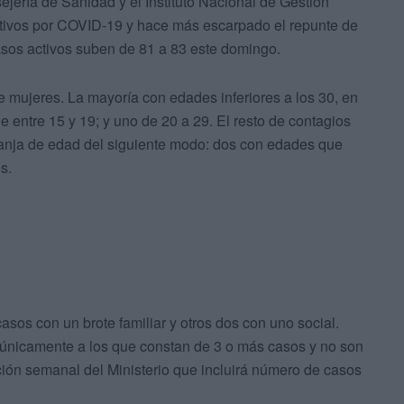
ejería de Sanidad y el Instituto Nacional de Gestión
itivos por COVID-19 y hace más escarpado el repunte de
casos activos suben de 81 a 83 este domingo.
e mujeres. La mayoría con edades inferiores a los 30, en
e entre 15 y 19; y uno de 20 a 29. El resto de contagios
franja de edad del siguiente modo: dos con edades que
s.
asos con un brote familiar y otros dos con uno social.
únicamente a los que constan de 3 o más casos y no son
ción semanal del Ministerio que incluirá número de casos