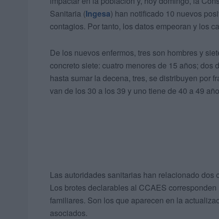
impactar en la población y, hoy domingo, la Cons
Sanitaria (
Ingesa
) han notificado 10 nuevos pos
contagios. Por tanto, los datos empeoran y los 
De los nuevos enfermos, tres son hombres y siet
concreto siete: cuatro menores de 15 años; dos d
hasta sumar la decena, tres, se distribuyen por 
van de los 30 a los 39 y uno tiene de 40 a 49 año
Las autoridades sanitarias han relacionado dos c
Los brotes declarables al CCAES corresponden 
familiares. Son los que aparecen en la actualiza
asociados.