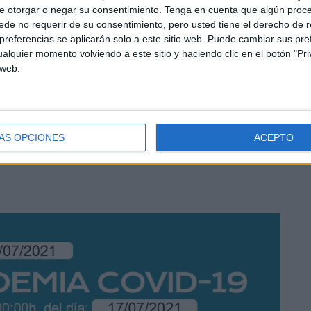
e otorgar o negar su consentimiento.
Tenga en cuenta que algún proc
de no requerir de su consentimiento, pero usted tiene el derecho de r
casos por cien mil habitantes (riesgo medio) y a siete
referencias se aplicarán solo a este sitio web. Puede cambiar sus pref
alquier momento volviendo a este sitio y haciendo clic en el botón "Pri
 web.
 30 por ciento y la media de la fecha de inicio de los
 de contactos por caso es uno.
ÁS OPCIONES
ACEPTO