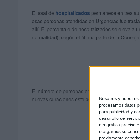
El total de
hospitalizados
permanece en tres au
esas personas atendidas en Urgencias fue trasla
allí. El porcentaje de hospitalizados se eleva a
normalidad), según el último parte de la Consejer
El número de personas en aislamiento aumenta 
nuevas curaciones este domingo.
Nosotros y nuestro
procesamos datos per
para publicidad y co
desarrollo de servici
geográfica precisa e 
otorgarnos su conse
previamente descrito