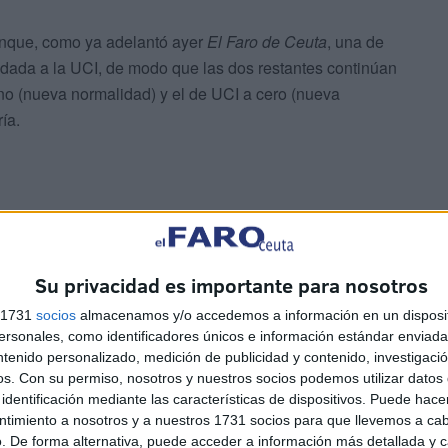
nque, como ya adelantó ayer
El Faro de Ceuta
, una de
dada a la UCI, de modo que las dos restantes continúan
 uno (nueva normalidad) y el de UCI a cero (nueva
ía.
Su privacidad es importante para nosotros
mínimamente, de 454 a 455. Ingesa ha registrado ocho
s 1731
socios
almacenamos y/o accedemos a información en un disposit
sonales, como identificadores únicos e información estándar enviada 
ntenido personalizado, medición de publicidad y contenido, investigaci
os.
Con su permiso, nosotros y nuestros socios podemos utilizar datos 
identificación mediante las características de dispositivos. Puede hacer
ntimiento a nosotros y a nuestros 1731 socios para que llevemos a ca
. De forma alternativa, puede acceder a información más detallada y 