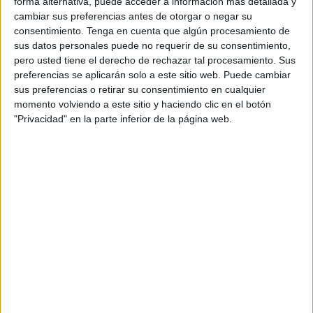
forma alternativa, puede acceder a información más detallada y
podido confirmar
El Faro de Ceuta
, docentes y alumnos
cambiar sus preferencias antes de otorgar o negar su
consentimiento.
Tenga en cuenta que algún procesamiento de
del citado centro educativo han sido citados de urgencia
sus datos personales puede no requerir de su consentimiento,
en la tarde de este martes en el embolsamiento de Loma
pero usted tiene el derecho de rechazar tal procesamiento. Sus
Colmenar para que acudan a realizarse la prueba de
preferencias se aplicarán solo a este sitio web. Puede cambiar
antígenos en el Punto COVID. En concreto, son dos
sus preferencias o retirar su consentimiento en cualquier
momento volviendo a este sitio y haciendo clic en el botón
docentes los contagiados, además de seis alumnos
"Privacidad" en la parte inferior de la página web.
menores de 12 años, por lo que la clase ha sido
clausurada.
Todo ello ha generado cierta preocupación entre la
comunidad eductaiva ya que, aunque de momento son
solo 8 los positivos registrados en el cribado que se ha
realizado a todo el cuerpo docente, podrían darse más
casos entre los alumnos que han sido citados en el Punto
COVID.
De esta manera, en total son 18 los casos asociados y que
tuvieron origen en esta celebración. Julián Domínguez,