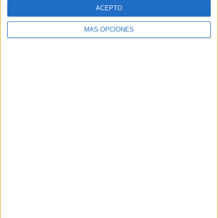
ACEPTO
MÁS OPCIONES
Anticiparse a los rebrotes en las festividades
de diciembre
Tras dos semanas de subida escalonada de la incidencia