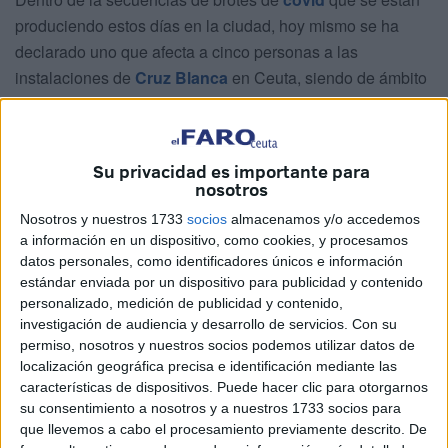
produciendo estos días en la ciudad, hoy mismo se ha
declarado uno que afecta a cinco personas a las
instalaciones de
Cruz Blanca
en Ceuta, siendo de ámbito
laboral y carácter socio-sanitario, según especifica la
Consejería de
Sanidad
. La ciudad se encuentra en nivel
de alerta 1, como refleja el parte de la Ciudad.
Su privacidad es importante para
nosotros
En concreto, desde la institución explican que tras el caso
Nosotros y nuestros 1733
socios
almacenamos y/o accedemos
de una de las trabajadoras se han detectado cuatro
a información en un dispositivo, como cookies, y procesamos
positivos más mediante test de antígenos. Están en
datos personales, como identificadores únicos e información
aislamiento preventivo, se ha realizado PCR y se
estándar enviada por un dispositivo para publicidad y contenido
encuentran a la espera de los resultados, además de estar
personalizado, medición de publicidad y contenido,
investigación de audiencia y desarrollo de servicios.
Con su
trabajando conjuntamente con Sanidad.
permiso, nosotros y nuestros socios podemos utilizar datos de
localización geográfica precisa e identificación mediante las
El brote surgido tras la celebración el pasado 7 de
características de dispositivos. Puede hacer clic para otorgarnos
noviembre de la festividad del Diwali parece que se ha
su consentimiento a nosotros y a nuestros 1733 socios para
extendido también entre el alumnado y profesorado del
que llevemos a cabo el procesamiento previamente descrito. De
Colegio Concertado San Daniel. Y es que, según ha