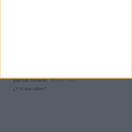
Comments
3
Jose Antonio
comentó:
hace 5 años
Mascarilla obligatoria yaaa!!!!
Yo mismo
comentó:
hace 5 años
Solo cuatro en cruz blanca? No mientan están más cercano a
once que a cuatro
juan luis
comentó:
hace 5 años
¿Y tú que sabes?